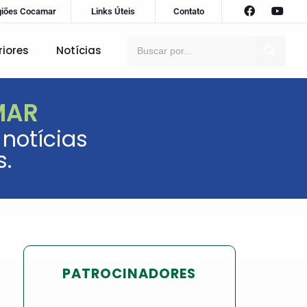
giões Cocamar
Links Úteis
Contato
riores
Notícias
MAR
notícias
s.
PATROCINADORES