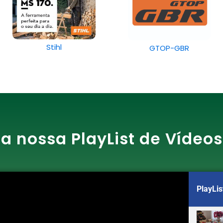
Stihl
GTOP-GBR
ra nossa PlayList de Vídeos
PlayLis