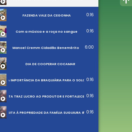
0:16
FAZENDA VALE DA CEGONHA
0:16
Com a música e a roça no sangue
6:00
Manoel Cremm Cidadão Benemérito
DIA DE COOPERAR COCAMAR
0:16
A IMPORTÂNCIA DA BRAQUIÁRIA PARA O SOLO
0:16
LHEITA TRAZ LUCRO AO PRODUTOR E FORTALECE A ECONOMIA #11
0:16
VISITA À PROPRIEDADE DA FAMÍLIA SUGUIURA #10