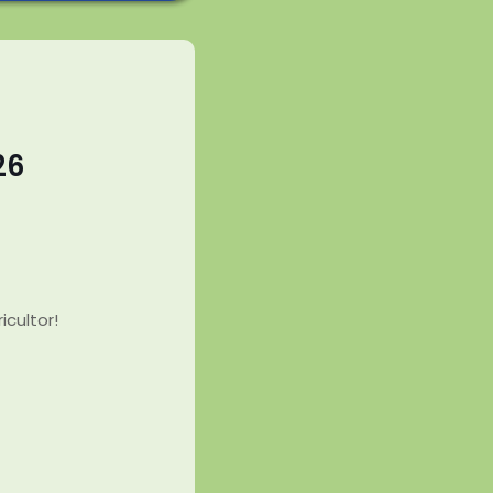
26
cultor!