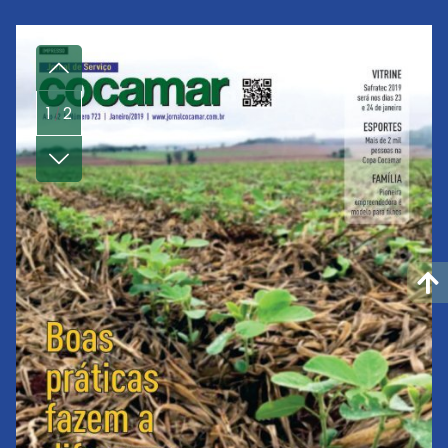
1
2
/