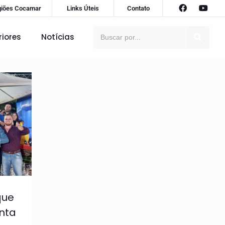
giões Cocamar
Links Úteis
Contato
riores
Notícias
que
nta