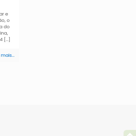
r e
o, o
ia do
ina,
 4
[…]
 mais...