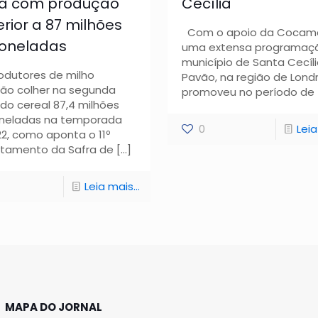
ra com produção
Cecília
rior a 87 milhões
Com o apoio da Cocama
toneladas
uma extensa programaçã
município de Santa Cecíl
odutores de milho
Pavão, na região de Londr
ão colher na segunda
promoveu no período de
 do cereal 87,4 milhões
neladas na temporada
0
Leia
22, como aponta o 11º
tamento da Safra de
[…]
Leia mais...
MAPA DO JORNAL