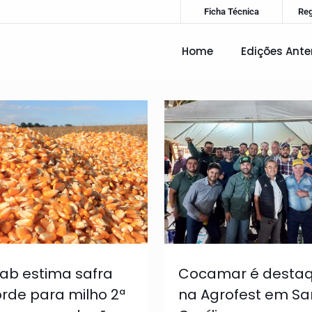
Ficha Técnica
Re
Home
Edições Ante
ab estima safra
Cocamar é desta
rde para milho 2ª
na Agrofest em Sa