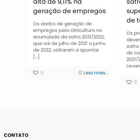
alta de 9,11% na
saf
geração de empregos
supe
de 
Os dados de geração de
empregos pela citricultura no
Os pr
acumulado da safra 2021/2022,
dever
que vai de julho de 2021 a junho
safra
de 2022, voltaram a apontar
de to
[…]
2021/
Levan
0
Leia mais...
0
CONTATO