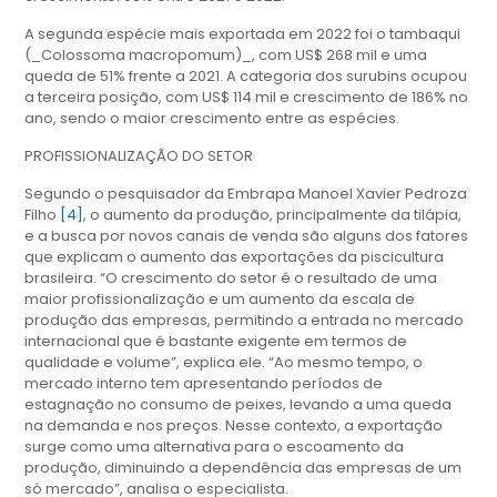
A segunda espécie mais exportada em 2022 foi o tambaqui
(_Colossoma macropomum)_, com US$ 268 mil e uma
queda de 51% frente a 2021. A categoria dos surubins ocupou
a terceira posição, com US$ 114 mil e crescimento de 186% no
ano, sendo o maior crescimento entre as espécies.
PROFISSIONALIZAÇÃO DO SETOR
Segundo o pesquisador da Embrapa Manoel Xavier Pedroza
Filho
[4]
, o aumento da produção, principalmente da tilápia,
e a busca por novos canais de venda são alguns dos fatores
que explicam o aumento das exportações da piscicultura
brasileira. “O crescimento do setor é o resultado de uma
maior profissionalização e um aumento da escala de
produção das empresas, permitindo a entrada no mercado
internacional que é bastante exigente em termos de
qualidade e volume”, explica ele. “Ao mesmo tempo, o
mercado interno tem apresentando períodos de
estagnação no consumo de peixes, levando a uma queda
na demanda e nos preços. Nesse contexto, a exportação
surge como uma alternativa para o escoamento da
produção, diminuindo a dependência das empresas de um
só mercado”, analisa o especialista.