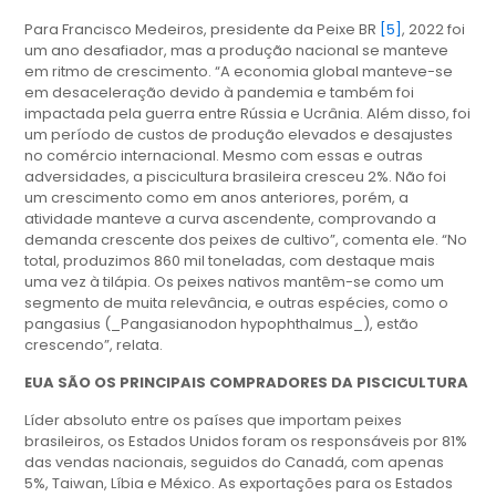
Para Francisco Medeiros, presidente da Peixe BR
[5]
, 2022 foi
um ano desafiador, mas a produção nacional se manteve
em ritmo de crescimento. “A economia global manteve-se
em desaceleração devido à pandemia e também foi
impactada pela guerra entre Rússia e Ucrânia. Além disso, foi
um período de custos de produção elevados e desajustes
no comércio internacional. Mesmo com essas e outras
adversidades, a piscicultura brasileira cresceu 2%. Não foi
um crescimento como em anos anteriores, porém, a
atividade manteve a curva ascendente, comprovando a
demanda crescente dos peixes de cultivo”, comenta ele. “No
total, produzimos 860 mil toneladas, com destaque mais
uma vez à tilápia. Os peixes nativos mantêm-se como um
segmento de muita relevância, e outras espécies, como o
pangasius (_Pangasianodon hypophthalmus_), estão
crescendo”, relata.
EUA SÃO OS PRINCIPAIS COMPRADORES DA PISCICULTURA
Líder absoluto entre os países que importam peixes
brasileiros, os Estados Unidos foram os responsáveis por 81%
das vendas nacionais, seguidos do Canadá, com apenas
5%, Taiwan, Líbia e México. As exportações para os Estados