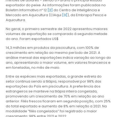
milhões de dólares – sendo o Paraná o principal estado
exportador do peixe. As informações foram publicadas no
Boletim Informativo nº 12
[2]
do Centro de Inteligência e
Mercado em Aquicultura (CIAqui
[3]
), da Embrapa Pesca e
Aquicultura.
No geral, o primeiro semestre de 2022 apresentou maiores
volumes de exportação se comparado à segunda metade
do ano. Foram exportados US$
14,3 milhões em produtos da piscicultura, com 100% de
crescimento em relação ao mesmo período de 2021. A
análise mensal das exportações indica variação ao longo do
ano, apresentando o maior volume, em valores financeiros e
em toneladas, no mês de maio.
Entre as espécies mais exportadas, a grande estrela do
setor continua sendo a tilápia, responsável por 98% das
exportações do País em piscicultura. A preferência dos
estrangeiros se manteve na tilápia inteira congelada,
promovendo um crescimento de 70% em relação ao ano
anterior. Filés frescos ficaram em segunda posição, com 25%
do total exportado e aumento de 8% em relação a 2021. Na
modalidade “filés congelados” foi registrado o maior
crescimento: 98% entre 2021 e 2022.