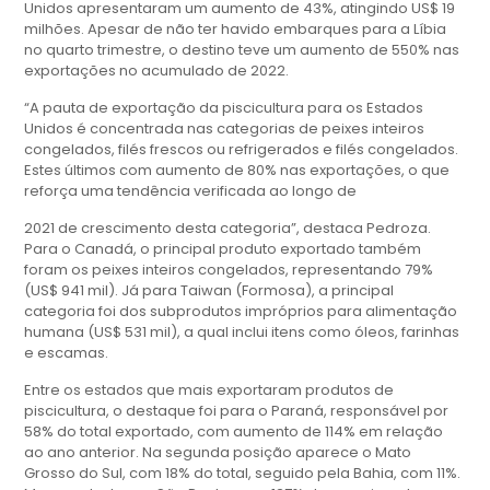
Unidos apresentaram um aumento de 43%, atingindo US$ 19
milhões. Apesar de não ter havido embarques para a Líbia
no quarto trimestre, o destino teve um aumento de 550% nas
exportações no acumulado de 2022.
“A pauta de exportação da piscicultura para os Estados
Unidos é concentrada nas categorias de peixes inteiros
congelados, filés frescos ou refrigerados e filés congelados.
Estes últimos com aumento de 80% nas exportações, o que
reforça uma tendência verificada ao longo de
2021 de crescimento desta categoria”, destaca Pedroza.
Para o Canadá, o principal produto exportado também
foram os peixes inteiros congelados, representando 79%
(US$ 941 mil). Já para Taiwan (Formosa), a principal
categoria foi dos subprodutos impróprios para alimentação
humana (US$ 531 mil), a qual inclui itens como óleos, farinhas
e escamas.
Entre os estados que mais exportaram produtos de
piscicultura, o destaque foi para o Paraná, responsável por
58% do total exportado, com aumento de 114% em relação
ao ano anterior. Na segunda posição aparece o Mato
Grosso do Sul, com 18% do total, seguido pela Bahia, com 11%.