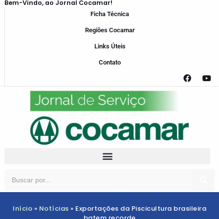
Bem-Vindo, ao Jornal Cocamar!
Ficha Técnica
Regiões Cocamar
Links Úteis
Contato
Início
»
Notícias
»
Exportações da Piscicultura brasileira
batem recorde