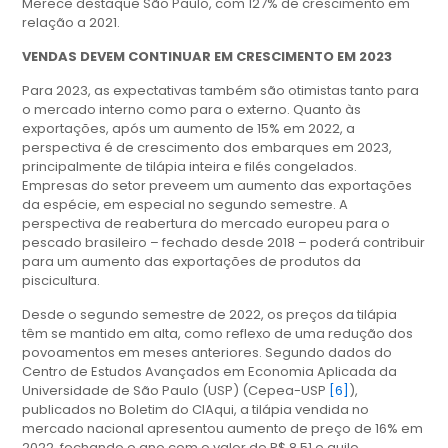
Merece destaque São Paulo, com 127% de crescimento em
relação a 2021.
VENDAS DEVEM CONTINUAR EM CRESCIMENTO EM 2023
Para 2023, as expectativas também são otimistas tanto para
o mercado interno como para o externo. Quanto às
exportações, após um aumento de 15% em 2022, a
perspectiva é de crescimento dos embarques em 2023,
principalmente de tilápia inteira e filés congelados.
Empresas do setor preveem um aumento das exportações
da espécie, em especial no segundo semestre. A
perspectiva de reabertura do mercado europeu para o
pescado brasileiro – fechado desde 2018 – poderá contribuir
para um aumento das exportações de produtos da
piscicultura.
Desde o segundo semestre de 2022, os preços da tilápia
têm se mantido em alta, como reflexo de uma redução dos
povoamentos em meses anteriores. Segundo dados do
Centro de Estudos Avançados em Economia Aplicada da
Universidade de São Paulo (USP) (Cepea-USP
[6]
),
publicados no Boletim do CIAqui, a tilápia vendida no
mercado nacional apresentou aumento de preço de 16% em
2022, fechando o ano com o valor de R$ 8,51 o quilo.