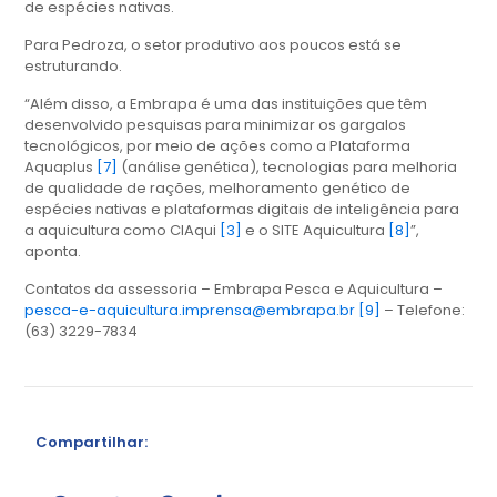
de espécies nativas.
Para Pedroza, o setor produtivo aos poucos está se
estruturando.
“Além disso, a Embrapa é uma das instituições que têm
desenvolvido pesquisas para minimizar os gargalos
tecnológicos, por meio de ações como a Plataforma
Aquaplus
[7]
(análise genética), tecnologias para melhoria
de qualidade de rações, melhoramento genético de
espécies nativas e plataformas digitais de inteligência para
a aquicultura como CIAqui
[3]
e o SITE Aquicultura
[8]
”,
aponta.
Contatos da assessoria – Embrapa Pesca e Aquicultura –
pesca-e-aquicultura.imprensa@embrapa.br
[9]
– Telefone:
(63) 3229-7834
Compartilhar: