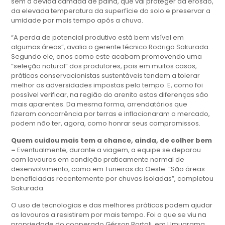
sem a devida camada de palha, que vai proteger da erosão,
da elevada temperatura da superfície do solo e preservar a
umidade por mais tempo após a chuva.
“A perda de potencial produtivo está bem visível em
algumas áreas”, avalia o gerente técnico Rodrigo Sakurada.
Segundo ele, anos como este acabam promovendo uma
“seleção natural” dos produtores, pois em muitos casos,
práticas conservacionistas sustentáveis tendem a tolerar
melhor as adversidades impostas pelo tempo. E, como foi
possível verificar, na região do arenito estas diferenças são
mais aparentes. Da mesma forma, arrendatários que
fizeram concorrência por terras e inflacionaram o mercado,
podem não ter, agora, como honrar seus compromissos.
Quem cuidou mais tem a chance, ainda, de colher bem
–
Eventualmente, durante a viagem, a equipe se deparou
com lavouras em condição praticamente normal de
desenvolvimento, como em Tuneiras do Oeste. “São áreas
beneficiadas recentemente por chuvas isoladas”, completou
Sakurada.
O uso de tecnologias e das melhores práticas podem ajudar
as lavouras a resistirem por mais tempo. Foi o que se viu na
propriedade do cooperado Gérson Bortoli, em Umuarama.