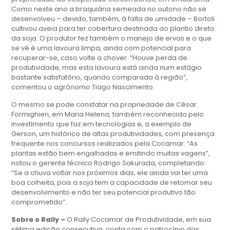
Como neste ano a braquiária semeada no outono não se
desenvolveu – devido, também, à falta de umidade – Bortoli
cultivou aveia para ter cobertura destinada ao plantio direto
da soja. O produtor fez também o manejo de ervas e o que
se vê é uma lavoura limpa, ainda com potencial para
recuperar-se, caso volte a chover. “Houve perda de
produtividade, mas esta lavoura está ainda num estágio
bastante satisfatório, quando comparada à região”,
comentou o agrônomo Tiago Nascimento.
O mesmo se pode constatar na propriedade de César
Formighieri, em Maria Helena, também reconhecido pelo
investimento que faz em tecnologias e, a exemplo de
Gerson, um histórico de altas produtividades, com presença
frequente nos concursos realizados pela Cocamar. “As
plantas estão bem engalhadas e emitindo muitas vagens”,
notou o gerente técnico Rodrigo Sakurada, completando:
“Se a chuva voltar nos próximos dias, ele ainda vai ter uma
boa colheita, pois a soja tem a capacidade de retomar seu
desenvolvimento e não ter seu potencial produtivo tão
comprometido”.
Sobre o Rally –
O Rally Cocamar de Produtividade, em sua
sétima edição consecutiva, conta com o patrocínio das