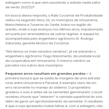
estiagem como a que vem assolando o estado nesta safra
de verão 2021/22?
Em busca dessa resposta, o Rally Cocamar de Produtividade
visitou na segunda-feira, 20, os municípios de Umuarama,
Maria Helena e Tuneiras do Oeste, todos na região do
arenito, onde a soja avançou nos últimos anos, impulsionada
em parte por arrendatários de outras regiões. A equipe foi
acompanhada pelo engenheiro agrônomo Dr. Rodrigo
Sakurada, gerente técnico da Cocamar.
“Nós temos os mais variados cenários”, já vai avisando o
engenheiro agrônomo Tiago Nascimento, da unidade local
da cooperativa em Umuarama. O mesmo cenário se
percebe nos outros dois municípios.
Pequenos erros resultam em grandes perdas –
A
primeira lavoura que se avista às margens de uma estrada
rural, entre Umuarama e Perobal, é exemplo claro de um
erro recorrente no manejo do sistema. O proprietário
gradeou o solo e antes de as sementes germinarem, o local
recebeu chuvas que “selaram” a camada superficial do solo
além de gerar um aprofundamento da semente. O resultado
é que a soja apresenta muitas falhas e, com a estiagem, não