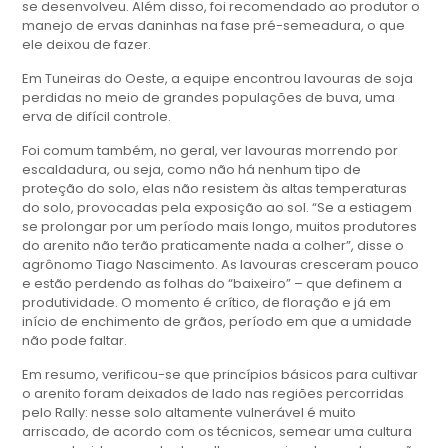
se desenvolveu. Além disso, foi recomendado ao produtor o
manejo de ervas daninhas na fase pré-semeadura, o que
ele deixou de fazer.
Em Tuneiras do Oeste, a equipe encontrou lavouras de soja
perdidas no meio de grandes populações de buva, uma
erva de difícil controle.
Foi comum também, no geral, ver lavouras morrendo por
escaldadura, ou seja, como não há nenhum tipo de
proteção do solo, elas não resistem às altas temperaturas
do solo, provocadas pela exposição ao sol. “Se a estiagem
se prolongar por um período mais longo, muitos produtores
do arenito não terão praticamente nada a colher”, disse o
agrônomo Tiago Nascimento. As lavouras cresceram pouco
e estão perdendo as folhas do “baixeiro” – que definem a
produtividade. O momento é crítico, de floração e já em
início de enchimento de grãos, período em que a umidade
não pode faltar.
Em resumo, verificou-se que princípios básicos para cultivar
o arenito foram deixados de lado nas regiões percorridas
pelo Rally: nesse solo altamente vulnerável é muito
arriscado, de acordo com os técnicos, semear uma cultura