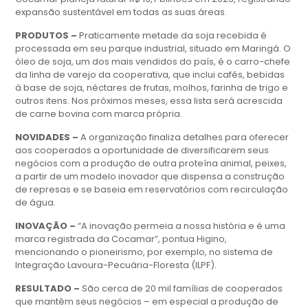
expansão sustentável em todas as suas áreas.
PRODUTOS –
Praticamente metade da soja recebida é
processada em seu parque industrial, situado em Maringá. O
óleo de soja, um dos mais vendidos do país, é o carro-chefe
da linha de varejo da cooperativa, que inclui cafés, bebidas
à base de soja, néctares de frutas, molhos, farinha de trigo e
outros itens. Nos próximos meses, essa lista será acrescida
de carne bovina com marca própria.
NOVIDADES –
A organização finaliza detalhes para oferecer
aos cooperados a oportunidade de diversificarem seus
negócios com a produção de outra proteína animal, peixes,
a partir de um modelo inovador que dispensa a construção
de represas e se baseia em reservatórios com recirculação
de água.
INOVAÇÃO –
“A inovação permeia a nossa história e é uma
marca registrada da Cocamar”, pontua Higino,
mencionando o pioneirismo, por exemplo, no sistema de
Integração Lavoura-Pecuária-Floresta (ILPF).
RESULTADO –
São cerca de 20 mil famílias de cooperados
que mantêm seus negócios – em especial a produção de