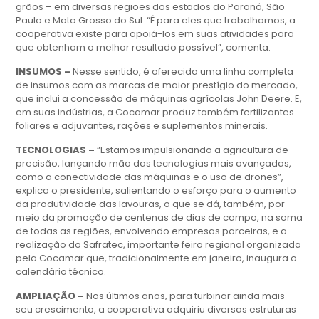
grãos – em diversas regiões dos estados do Paraná, São
Paulo e Mato Grosso do Sul. “É para eles que trabalhamos, a
cooperativa existe para apoiá-los em suas atividades para
que obtenham o melhor resultado possível”, comenta.
INSUMOS –
Nesse sentido, é oferecida uma linha completa
de insumos com as marcas de maior prestígio do mercado,
que inclui a concessão de máquinas agrícolas John Deere. E,
em suas indústrias, a Cocamar produz também fertilizantes
foliares e adjuvantes, rações e suplementos minerais.
TECNOLOGIAS –
“Estamos impulsionando a agricultura de
precisão, lançando mão das tecnologias mais avançadas,
como a conectividade das máquinas e o uso de drones”,
explica o presidente, salientando o esforço para o aumento
da produtividade das lavouras, o que se dá, também, por
meio da promoção de centenas de dias de campo, na soma
de todas as regiões, envolvendo empresas parceiras, e a
realização do Safratec, importante feira regional organizada
pela Cocamar que, tradicionalmente em janeiro, inaugura o
calendário técnico.
AMPLIAÇÃO –
Nos últimos anos, para turbinar ainda mais
seu crescimento, a cooperativa adquiriu diversas estruturas