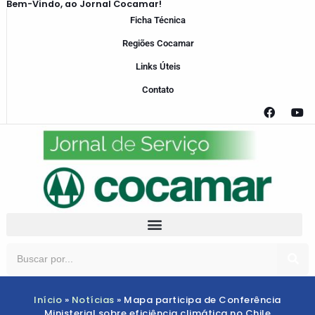
Bem-Vindo, ao Jornal Cocamar!
Ficha Técnica
Regiões Cocamar
Links Úteis
Contato
Início
»
Notícias
»
Mapa participa de Conferência
Ministerial sobre eficiência climática no Chile