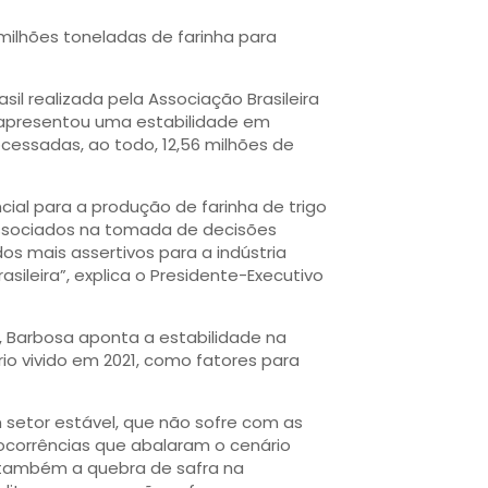
ilhões toneladas de farinha para
l realizada pela Associação Brasileira
ís apresentou uma estabilidade em
cessadas, ao todo, 12,56 milhões de
ial para a produção de farinha de trigo
 associados na tomada de decisões
dos mais assertivos para a indústria
leira”, explica o Presidente-Executivo
 Barbosa aponta a estabilidade na
o vivido em 2021, como fatores para
setor estável, que não sofre com as
corrências que abalaram o cenário
e também a quebra de safra na