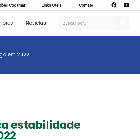
giões Cocamar
Links Úteis
Contato
riores
Notícias
igo em 2022
ca estabilidade
022