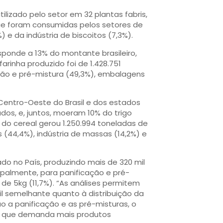
lizado pelo setor em 32 plantas fabris,
ue foram consumidas pelos setores de
 e da indústria de biscoitos (7,3%).
ponde a 13% do montante brasileiro,
rinha produzido foi de 1.428.751
ação e pré-mistura (49,3%), embalagens
 Centro-Oeste do Brasil e dos estados
ados, e, juntos, moeram 10% do trigo
do cereal gerou 1.250.994 toneladas de
s (44,4%), indústria de massas (14,2%) e
ado no País, produzindo mais de 320 mil
ipalmente, para panificação e pré-
 de 5kg (11,7%). “As análises permitem
il semelhante quanto à distribuição da
ão a panificação e as pré-misturas, o
l, que demanda mais produtos