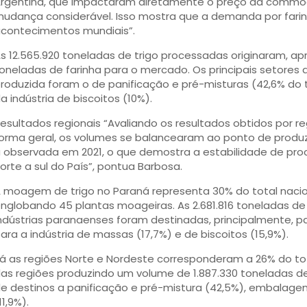
rgentina, que impactaram diretamente o preço da commod
udança considerável. Isso mostra que a demanda por farinh
contecimentos mundiais”.
s 12.565.920 toneladas de trigo processadas originaram, a
oneladas de farinha para o mercado. Os principais setores 
roduzida foram o de panificação e pré-misturas (42,6% do t
a indústria de biscoitos (10%).
esultados regionais “Avaliando os resultados obtidos por r
orma geral, os volumes se balancearam ao ponto de pro
 observada em 2021, o que demostra a estabilidade de pr
orte a sul do País”, pontua Barbosa.
 moagem de trigo no Paraná representa 30% do total nacion
nglobando 45 plantas moageiras. As 2.681.816 toneladas de
ndústrias paranaenses foram destinadas, principalmente, pa
ara a indústria de massas (17,7%) e de biscoitos (15,9%).
á as regiões Norte e Nordeste corresponderam a 26% do tot
as regiões produzindo um volume de 1.887.330 toneladas d
e destinos a panificação e pré-mistura (42,5%), embalagens
11,9%).