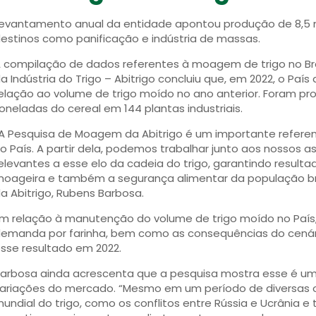
evantamento anual da entidade apontou produção de 8,5 m
estinos como panificação e indústria de massas.
 compilação de dados referentes à moagem de trigo no Brasi
a Indústria do Trigo – Abitrigo concluiu que, em 2022, o Pa
elação ao volume de trigo moído no ano anterior. Foram pro
oneladas do cereal em 144 plantas industriais.
A Pesquisa de Moagem da Abitrigo é um importante referenc
o País. A partir dela, podemos trabalhar junto aos nossos
elevantes a esse elo da cadeia do trigo, garantindo resulta
oageira e também a segurança alimentar da população brasi
a Abitrigo, Rubens Barbosa.
m relação à manutenção do volume de trigo moído no País,
emanda por farinha, bem como as consequências do cenári
sse resultado em 2022.
arbosa ainda acrescenta que a pesquisa mostra esse é um 
ariações do mercado. “Mesmo em um período de diversas o
undial do trigo, como os conflitos entre Rússia e Ucrânia 