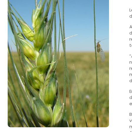
L
d
A
d
r
t
“
n
r
m
d
E
d
e
B
v
m