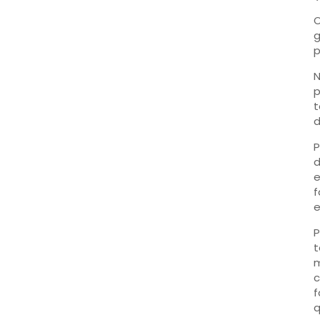
O
g
p
N
p
t
d
P
d
e
f
e
P
t
m
c
f
q