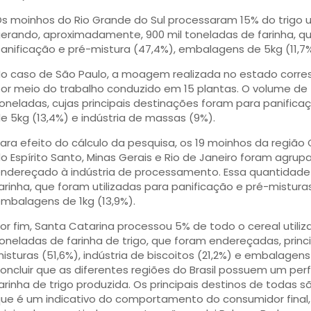
s moinhos do Rio Grande do Sul processaram 15% do trigo uti
erando, aproximadamente, 900 mil toneladas de farinha, q
anificação e pré-mistura (47,4%), embalagens de 5kg (11,7%)
o caso de São Paulo, a moagem realizada no estado corres
or meio do trabalho conduzido em 15 plantas. O volume de fa
oneladas, cujas principais destinações foram para panific
e 5kg (13,4%) e indústria de massas (9%).
ara efeito do cálculo da pesquisa, os 19 moinhos da região
o Espírito Santo, Minas Gerais e Rio de Janeiro foram agrup
ndereçado à indústria de processamento. Essa quantidade 
arinha, que foram utilizadas para panificação e pré-mistura
mbalagens de 1kg (13,9%).
or fim, Santa Catarina processou 5% de todo o cereal utiliz
oneladas de farinha de trigo, que foram endereçadas, princ
isturas (51,6%), indústria de biscoitos (21,2%) e embalagens
oncluir que as diferentes regiões do Brasil possuem um perf
arinha de trigo produzida. Os principais destinos de todas s
ue é um indicativo do comportamento do consumidor fina