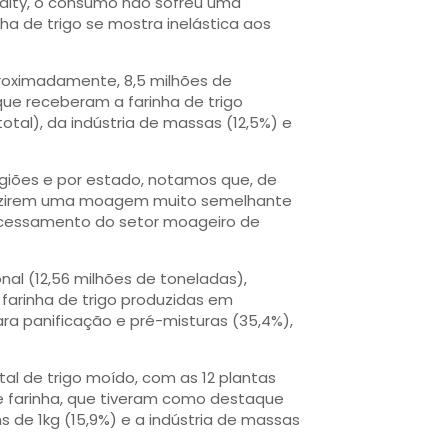
ity, o consumo não sofreu uma
a de trigo se mostra inelástica aos
proximadamente, 8,5 milhões de
que receberam a farinha de trigo
otal), da indústria de massas (12,5%) e
egiões e por estado, notamos que, de
duzirem uma moagem muito semelhante
ocessamento do setor moageiro de
al (12,56 milhões de toneladas),
 farinha de trigo produzidas em
ra panificação e pré-misturas (35,4%),
al de trigo moído, com as 12 plantas
e farinha, que tiveram como destaque
 de 1kg (15,9%) e a indústria de massas