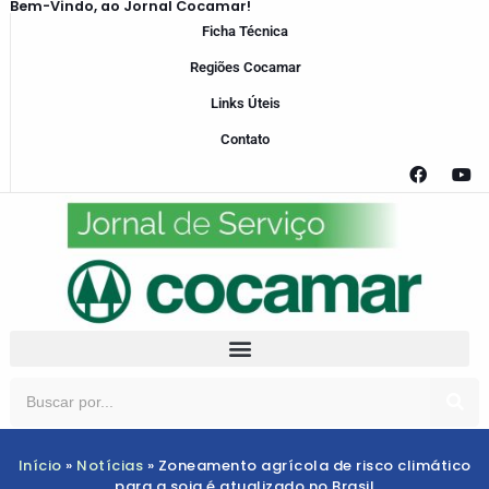
Bem-Vindo, ao Jornal Cocamar!
Ficha Técnica
Regiões Cocamar
Links Úteis
Contato
Início
»
Notícias
»
Zoneamento agrícola de risco climático
para a soja é atualizado no Brasil