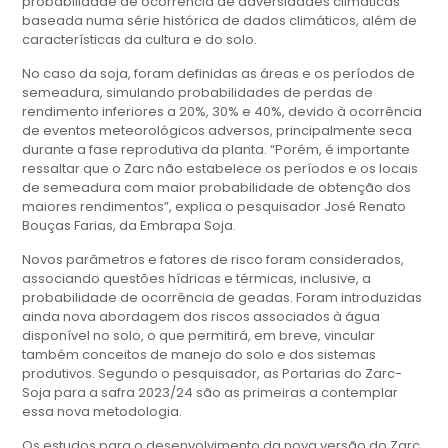
probabilidade de ocorrência de adversidades climáticas
baseada numa série histórica de dados climáticos, além de
características da cultura e do solo.
No caso da soja, foram definidas as áreas e os períodos de
semeadura, simulando probabilidades de perdas de
rendimento inferiores a 20%, 30% e 40%, devido à ocorrência
de eventos meteorológicos adversos, principalmente seca
durante a fase reprodutiva da planta. “Porém, é importante
ressaltar que o Zarc não estabelece os períodos e os locais
de semeadura com maior probabilidade de obtenção dos
maiores rendimentos”, explica o pesquisador José Renato
Bouças Farias, da Embrapa Soja.
Novos parâmetros e fatores de risco foram considerados,
associando questões hídricas e térmicas, inclusive, a
probabilidade de ocorrência de geadas. Foram introduzidas
ainda nova abordagem dos riscos associados à água
disponível no solo, o que permitirá, em breve, vincular
também conceitos de manejo do solo e dos sistemas
produtivos. Segundo o pesquisador, as Portarias do Zarc-
Soja para a safra 2023/24 são as primeiras a contemplar
essa nova metodologia.
Os estudos para o desenvolvimento da nova versão do Zarc