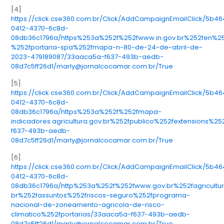
[4]
https://click.cse360.com.br/Click/AddCampaignEmailClick/5b4
0412-4370-6c8d-
08db36c1796a/https%253a%252f%252fwww.in.gov.br%252fen%
%252fportaria-spa%252fmapa-n-80-de-24-de-abril-de-
2023-479189087/33aaca5a-f637-493b-aedb-
08d7c5ff26d1/marly@jornalcocamar.com.br/True
[5]
https://click.cse360.com.br/Click/AddCampaignEmailClick/5b4
0412-4370-6c8d-
08db36c1796a/https%253a%252f%252fmapa-
indicadores.agricultura.gov.br%252fpublico%252fextensions%2
f637-493b-aedb-
08d7c5ff26d1/marly@jornalcocamar.com.br/True
[6]
https://click.cse360.com.br/Click/AddCampaignEmailClick/5b4
0412-4370-6c8d-
08db36c1796a/http%253a%252f%252fwww.gov.br%252fagricultu
br%252fassuntos%252friscos-seguro%252fprograma-
nacional-de-zoneamento-agricola-de-risco-
climatico%252fportarias/33aaca5a-f637-493b-aedb-
08d7c5ff26d1/marly@jornalcocamar.com.br/True