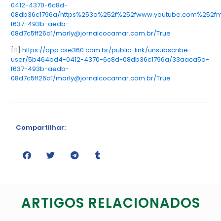
0412-4370-6c8d-
08db36c1796a/https%253a%252f%252fwww.youtube.com%252fmin
f637-493b-aedb-
08d7c5ff26d1/marly@jornalcocamar.com.br/True
[11]
https://app.cse360.com.br/public-link/unsubscribe-
user/5b464bd4-0412-4370-6c8d-08db36c1796a/33aaca5a-
f637-493b-aedb-
08d7c5ff26d1/marly@jornalcocamar.com.br/True
Compartilhar:
ARTIGOS RELACIONADOS