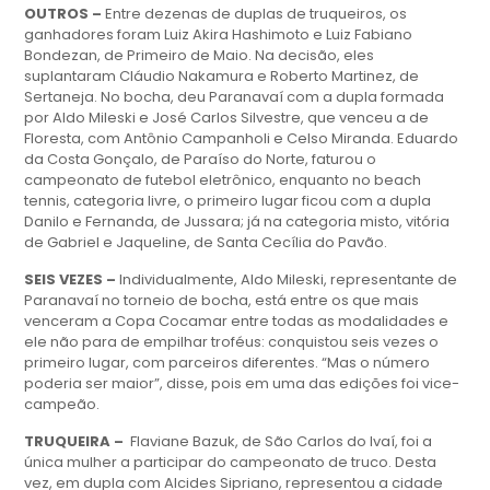
OUTROS –
Entre dezenas de duplas de truqueiros, os
ganhadores foram Luiz Akira Hashimoto e Luiz Fabiano
Bondezan, de Primeiro de Maio. Na decisão, eles
suplantaram Cláudio Nakamura e Roberto Martinez, de
Sertaneja. No bocha, deu Paranavaí com a dupla formada
por Aldo Mileski e José Carlos Silvestre, que venceu a de
Floresta, com Antônio Campanholi e Celso Miranda. Eduardo
da Costa Gonçalo, de Paraíso do Norte, faturou o
campeonato de futebol eletrônico, enquanto no beach
tennis, categoria livre, o primeiro lugar ficou com a dupla
Danilo e Fernanda, de Jussara; já na categoria misto, vitória
de Gabriel e Jaqueline, de Santa Cecília do Pavão.
SEIS VEZES –
Individualmente, Aldo Mileski, representante de
Paranavaí no torneio de bocha, está entre os que mais
venceram a Copa Cocamar entre todas as modalidades e
ele não para de empilhar troféus: conquistou seis vezes o
primeiro lugar, com parceiros diferentes. “Mas o número
poderia ser maior”, disse, pois em uma das edições foi vice-
campeão.
TRUQUEIRA –
Flaviane Bazuk, de São Carlos do Ivaí, foi a
única mulher a participar do campeonato de truco. Desta
vez, em dupla com Alcides Sipriano, representou a cidade