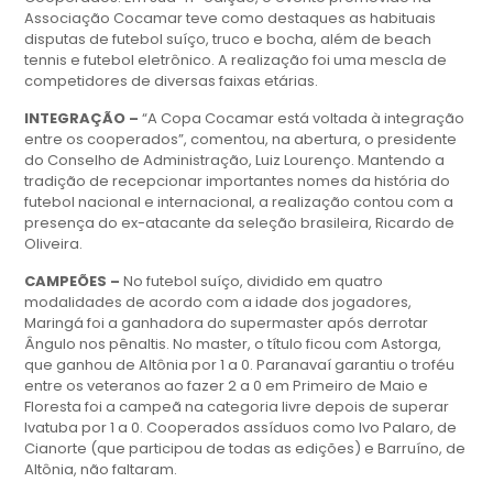
Associação Cocamar teve como destaques as habituais
disputas de futebol suíço, truco e bocha, além de beach
tennis e futebol eletrônico. A realização foi uma mescla de
competidores de diversas faixas etárias.
INTEGRAÇÃO –
“A Copa Cocamar está voltada à integração
entre os cooperados”, comentou, na abertura, o presidente
do Conselho de Administração, Luiz Lourenço. Mantendo a
tradição de recepcionar importantes nomes da história do
futebol nacional e internacional, a realização contou com a
presença do ex-atacante da seleção brasileira, Ricardo de
Oliveira.
CAMPEÕES –
No futebol suíço, dividido em quatro
modalidades de acordo com a idade dos jogadores,
Maringá foi a ganhadora do supermaster após derrotar
Ângulo nos pênaltis. No master, o título ficou com Astorga,
que ganhou de Altônia por 1 a 0. Paranavaí garantiu o troféu
entre os veteranos ao fazer 2 a 0 em Primeiro de Maio e
Floresta foi a campeã na categoria livre depois de superar
Ivatuba por 1 a 0. Cooperados assíduos como Ivo Palaro, de
Cianorte (que participou de todas as edições) e Barruíno, de
Altônia, não faltaram.