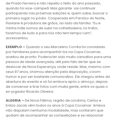
de Prado Ferreira e não repetiu o feito do ano passado,
quando foi vice-campeã. Mas garante: vai continuar
participando nas próximas edições e, quem sabe, buscar o
primeiro lugar no pódio. Cooperada em Paraíso do Norte,
Flaviane é produtora de grãos, ao lado da família. “Eu e
minha mãe somos de subir na colheitadeira, no trator,
fazemos de tudo e para nós não tem tempo ruim”,
acrescentou.
EXEMPLO –
Quando o seu Marcelino Corrêa foi convidado
por familiares para acompanhá-los na Copa Cocamar,
aceitou de pronto. Poderia ter sido muito cansativo para uma
pessoa de idade avançada, até pelo fato de ter que se
deslocar de Nova Esperança, onde reside. Mas, mesmo com
seus 97 anos, chamou atenção pela disposição, o bom
humor e por ser bastante comunicativo. Ele chegou antes da
abertura do evento e só foi embora após o almoço, depois
de conversar e tirar fotos com muita gente, entre os quais o
ex-jogador Ricardo Oliveira.
ALEGRIA –
De Nova Fátima, região de Londrina, Carlos e
Enilza Jacob vêm todos os anos à Copa Cocamar. Ambos
não disputam nenhuma modalidade, mas contaram que
gostam de acompanhar as competições e se relacionar