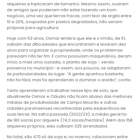
alqueires e triplicaram de tamanho. Mesmo assim, ouviram
de amigos que poderiam não estar fazendo um bom
negócio, uma vez que terras fracas, com teor de argila entre
10 e 20%, ocupadas por pastos degradados, não seriam
próprias para agricultura.
Hoje com 53 anos, Osmar lembra que ele e o irmão, de 51,
sabiam das dificuldades que encontrariam e levaram dez
anos para organizar a propriedade, onde os problemas
pareciam não ter fim. E como possuíam maquinários, deram
início a mais uma ousadia, o plantio de soja – sendo
pioneiros no município -e assim, aos poucos, se adaptaram
às particularidades do lugar. “A gente apanhou bastante,
não foi fácil, mas foi aprendendo a dominar o areião”, conta.
Tanto aprenderam a trabalhar nesse tipo de solo, que
atualmente Osmar e Cláudio não ficam abaixo das melhores
médias de produtividade de Campo Mourão e outras
cidades paranaenses reconhecidas pela exuberância de
suas terras. Na safra passada (2022/23), a média geral foi
de 180 sacas por alqueire (74,3 sacas/hectare). Além dos 158
alqueires próprios, eles cultivam 325 arrendados.
No total, são 470 só de soja e, no inverno, rotacionam entre