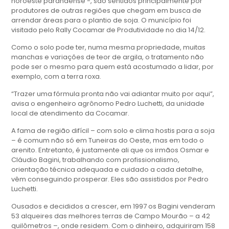
noroeste paranaense -, são sentidos principalmente por
produtores de outras regiões que chegam em busca de
arrendar áreas para o plantio de soja. O município foi
visitado pelo Rally Cocamar de Produtividade no dia 14/12.
Como o solo pode ter, numa mesma propriedade, muitas
manchas e variações de teor de argila, o tratamento não
pode ser o mesmo para quem está acostumado a lidar, por
exemplo, com a terra roxa.
“Trazer uma fórmula pronta não vai adiantar muito por aqui”,
avisa o engenheiro agrônomo Pedro Luchetti, da unidade
local de atendimento da Cocamar.
A fama de região difícil – com solo e clima hostis para a soja
– é comum não só em Tuneiras do Oeste, mas em todo o
arenito. Entretanto, é justamente ali que os irmãos Osmar e
Cláudio Bagini, trabalhando com profissionalismo,
orientação técnica adequada e cuidado a cada detalhe,
vêm conseguindo prosperar. Eles são assistidos por Pedro
Luchetti.
Ousados e decididos a crescer, em 1997 os Bagini venderam
53 alqueires das melhores terras de Campo Mourão – a 42
quilômetros –, onde residem. Com o dinheiro, adquiriram 158