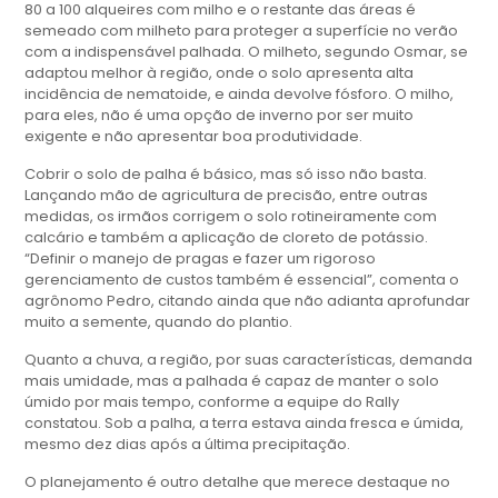
80 a 100 alqueires com milho e o restante das áreas é
semeado com milheto para proteger a superfície no verão
com a indispensável palhada. O milheto, segundo Osmar, se
adaptou melhor à região, onde o solo apresenta alta
incidência de nematoide, e ainda devolve fósforo. O milho,
para eles, não é uma opção de inverno por ser muito
exigente e não apresentar boa produtividade.
Cobrir o solo de palha é básico, mas só isso não basta.
Lançando mão de agricultura de precisão, entre outras
medidas, os irmãos corrigem o solo rotineiramente com
calcário e também a aplicação de cloreto de potássio.
“Definir o manejo de pragas e fazer um rigoroso
gerenciamento de custos também é essencial”, comenta o
agrônomo Pedro, citando ainda que não adianta aprofundar
muito a semente, quando do plantio.
Quanto a chuva, a região, por suas características, demanda
mais umidade, mas a palhada é capaz de manter o solo
úmido por mais tempo, conforme a equipe do Rally
constatou. Sob a palha, a terra estava ainda fresca e úmida,
mesmo dez dias após a última precipitação.
O planejamento é outro detalhe que merece destaque no