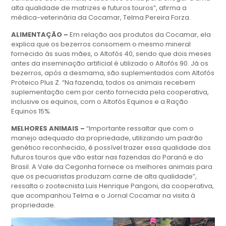
alta qualidade de matrizes e futuros touros”, afirma a
médica-veterinária da Cocamar, Telma Pereira Forza.
ALIMENTAÇÃO –
Em relação aos produtos da Cocamar, ela
explica que os bezerros consomem o mesmo mineral
fornecido às suas mães, o Altofós 40, sendo que dois meses
antes da inseminação artificial é utilizado o Altofós 90. Já os
bezerros, após a desmama, são suplementados com Altofós
Proteico Plus Z. “Na fazenda, todos os animais recebem
suplementação cem por cento fornecida pela cooperativa,
inclusive os equinos, com o Altofós Equinos e a Ração
Equinos 15%.
MELHORES ANIMAIS –
“Importante ressaltar que com o
manejo adequado da propriedade, utilizando um padrão
genético reconhecido, é possível trazer essa qualidade dos
futuros touros que vão estar nas fazendas do Paraná e do
Brasil. A Vale da Cegonha fornece os melhores animais para
que os pecuaristas produzam carne de alta qualidade”,
ressalta o zootecnista Luis Henrique Pangoni, da cooperativa,
que acompanhou Telma e o Jornal Cocamar na visita à
propriedade.