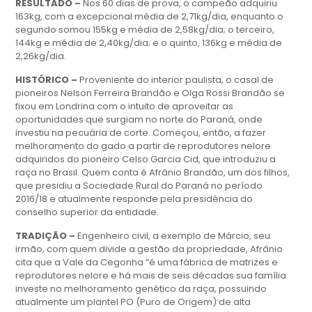
RESULTADO –
Nos 60 dias de prova, o campeão adquiriu
163kg, com a excepcional média de 2,71kg/dia, enquanto o
segundo somou 155kg e média de 2,58kg/dia; o terceiro,
144kg e média de 2,40kg/dia; e o quinto, 136kg e média de
2,26kg/dia.
HISTÓRICO –
Proveniente do interior paulista, o casal de
pioneiros Nelson Ferreira Brandão e Olga Rossi Brandão se
fixou em Londrina com o intuito de aproveitar as
oportunidades que surgiam no norte do Paraná, onde
investiu na pecuária de corte. Começou, então, a fazer
melhoramento do gado a partir de reprodutores nelore
adquiridos do pioneiro Celso Garcia Cid, que introduziu a
raça no Brasil. Quem conta é Afrânio Brandão, um dos filhos,
que presidiu a Sociedade Rural do Paraná no período
2016/18 e atualmente responde pela presidência do
conselho superior da entidade.
TRADIÇÃO –
Engenheiro civil, a exemplo de Márcio, seu
irmão, com quem divide a gestão da propriedade, Afrânio
cita que a Vale da Cegonha “é uma fábrica de matrizes e
reprodutores nelore e há mais de seis décadas sua família
investe no melhoramento genético da raça, possuindo
atualmente um plantel PO (Puro de Origem) de alta