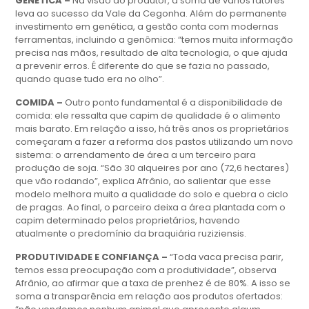
GENÉTICA –
Na visão do produtor, a soma de vários fatores
leva ao sucesso da Vale da Cegonha. Além do permanente
investimento em genética, a gestão conta com modernas
ferramentas, incluindo a genômica: “temos muita informação
precisa nas mãos, resultado de alta tecnologia, o que ajuda
a prevenir erros. É diferente do que se fazia no passado,
quando quase tudo era no olho”.
COMIDA –
Outro ponto fundamental é a disponibilidade de
comida: ele ressalta que capim de qualidade é o alimento
mais barato. Em relação a isso, há três anos os proprietários
começaram a fazer a reforma dos pastos utilizando um novo
sistema: o arrendamento de área a um terceiro para
produção de soja. “São 30 alqueires por ano (72,6 hectares)
que vão rodando”, explica Afrânio, ao salientar que esse
modelo melhora muito a qualidade do solo e quebra o ciclo
de pragas. Ao final, o parceiro deixa a área plantada com o
capim determinado pelos proprietários, havendo
atualmente o predomínio da braquiária ruziziensis.
PRODUTIVIDADE E CONFIANÇA –
“Toda vaca precisa parir,
temos essa preocupação com a produtividade”, observa
Afrânio, ao afirmar que a taxa de prenhez é de 80%. A isso se
soma a transparência em relação aos produtos ofertados: