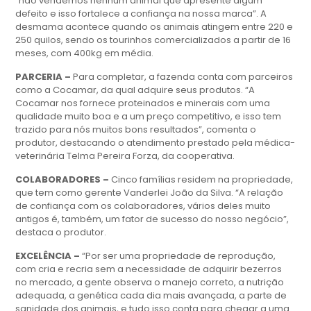
“não vendemos nenhum animal que apresente algum
defeito e isso fortalece a confiança na nossa marca”. A
desmama acontece quando os animais atingem entre 220 e
250 quilos, sendo os tourinhos comercializados a partir de 16
meses, com 400kg em média.
PARCERIA –
Para completar, a fazenda conta com parceiros
como a Cocamar, da qual adquire seus produtos. “A
Cocamar nos fornece proteinados e minerais com uma
qualidade muito boa e a um preço competitivo, e isso tem
trazido para nós muitos bons resultados”, comenta o
produtor, destacando o atendimento prestado pela médica-
veterinária Telma Pereira Forza, da cooperativa.
COLABORADORES –
Cinco famílias residem na propriedade,
que tem como gerente Vanderlei João da Silva. “A relação
de confiança com os colaboradores, vários deles muito
antigos é, também, um fator de sucesso do nosso negócio”,
destaca o produtor.
EXCELÊNCIA –
“Por ser uma propriedade de reprodução,
com cria e recria sem a necessidade de adquirir bezerros
no mercado, a gente observa o manejo correto, a nutrição
adequada, a genética cada dia mais avançada, a parte de
sanidade dos animais, e tudo isso conta para chegar a uma