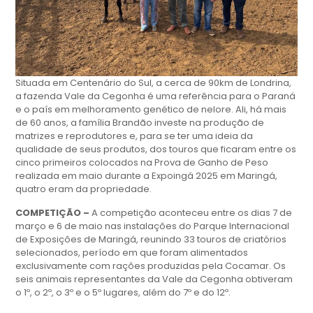
Situada em Centenário do Sul, a cerca de 90km de Londrina,
a fazenda Vale da Cegonha é uma referência para o Paraná
e o país em melhoramento genético de nelore. Ali, há mais
de 60 anos, a família Brandão investe na produção de
matrizes e reprodutores e, para se ter uma ideia da
qualidade de seus produtos, dos touros que ficaram entre os
cinco primeiros colocados na Prova de Ganho de Peso
realizada em maio durante a Expoingá 2025 em Maringá,
quatro eram da propriedade.
COMPETIÇÃO –
A competição aconteceu entre os dias 7 de
março e 6 de maio nas instalações do Parque Internacional
de Exposições de Maringá, reunindo 33 touros de criatórios
selecionados, período em que foram alimentados
exclusivamente com rações produzidas pela Cocamar. Os
seis animais representantes da Vale da Cegonha obtiveram
o 1º, o 2º, o 3º e o 5º lugares, além do 7º e do 12º.