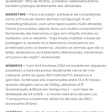
qualidade”. Filha de Afrânio, a médica-veterinária Karina
também participa diretamente das atividades.
MARKETING –
Para o produtor, participar de competições
como a Prova de Ganho de Peso na Expoingá “é um
marketing fabuloso, com uma repercussão muito eficiente.
Fomos procurados, depois disso, por muitos compradores”.
Na fazenda, ele menciona o rigor em relação a todos os
cuidados com o rebanho. “Aqui é tudo mantido a base de
pastagem e, quando há a desmama, fornecemos um
proteinado para os bezerros. Já para os animais que vão a
leilão, dedicamos um tratamento diferenciado, ministrando
um pouco de ração”, acrescenta.
NÚMEROS –
Com 634 hectares (262 na medida em alqueires
paulistas), a fazenda possui atualmente cerca de 1 mil
cabeças, entre as quais 400 matrizes PO, bezerros e
garrotes. As fêmeas são inseminadas entre 14 e 15 meses,
quando atingem cerca de 300kg, utilizando IATF
(Inseminação Artificial em Tempo Fixo) – com taxa de
fertilidade de 54 a 55% – e monta natural no terceiro cio.
“Começamos a inseminar ainda na década de 1960”,
acrescenta Afrânio.