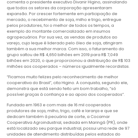
comenta o presidente executivo Divanir Higino, assinalando
que todos os setores da corporação apresentaram
expansão. Por crescer fortemente em participação de
mercado, o recebimento de soja, milho e trigo, entregue
pelos produtores, foi o melhor de todos os tempos, a
exemplo do montante comercializado em insumos
agropecuários. Por sua vez, as vendas de produtos ao
varejo, cujo leque é liderado pelo óleo de soja, atingiram
também a sua melhor marca. Com isso, o faturamento do
grupo saltou de R$ 4,650 bilhões em 2019 para R$ 7,049
bilhões em 2020, o que proporcionou a distribuição de R$ 103
milhões aos cooperados – números igualmente recordistas.
“Ficamos muito felizes pelo reconhecimento de melhor
cooperativa do Brasil”, cita Higino. A conquista, segundo ele,
demonstra que está sendo feito um bom trabalho, “só
possível graças à confiança e ao apoio dos cooperados”.
Fundada em 1963 e com mais de 16 mil cooperados
produtores de soja, milho, trigo, café e laranja e que se
dedicam também à pecuária de corte, a Cocamar
Cooperativa Agroindustrial, sediada em Maringá (PR), onde
está localizado seu parque industrial, possui uma rede de 97
unidades de atendimento distribuídas pelos estados do