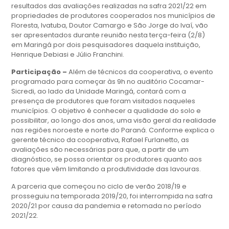
resultados das avaliações realizadas na safra 2021/22 em
propriedades de produtores cooperados nos municípios de
Floresta, Ivatuba, Doutor Camargo e São Jorge do Ivaí, vão
ser apresentados durante reunião nesta terça-feira (2/8)
em Maringá por dois pesquisadores daquela instituição,
Henrique Debiasi e Júlio Franchini.
Participação –
Além de técnicos da cooperativa, o evento
programado para começar às 9h no auditório Cocamar-
Sicredi, ao lado da Unidade Maringá, contará com a
presença de produtores que foram visitados naqueles
municípios. O objetivo é conhecer a qualidade do solo e
possibilitar, ao longo dos anos, uma visão geral da realidade
nas regiões noroeste e norte do Paraná. Conforme explica o
gerente técnico da cooperativa, Rafael Furlanetto, as
avaliações são necessárias para que, a partir de um
diagnóstico, se possa orientar os produtores quanto aos
fatores que vêm limitando a produtividade das lavouras.
A parceria que começou no ciclo de verão 2018/19 e
prosseguiu na temporada 2019/20, foi interrompida na safra
2020/21 por causa da pandemia e retomada no período
2021/22.