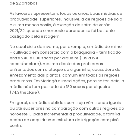
de 22 arrobas.
As lavouras apresentam, todos os anos, boas médias de
produtividade, superiores, inclusive, a de regiões de solo
e clima menos hostis, à exceção da safra de verão
2021/22, quando o noroeste paranaense foi bastante
castigado pela estiagem.
No atual ciclo de inverno, por exemplo, a média do milho
– cultivado em consórcio com a braquiária – tem ficado
entre 240 e 300 sacas por alqueire (109 a 124
sacas/hectare), mesmo diante dos problemas
enfrentados com o ataque da cigarrinha, causadora do
enfezamento das plantas, comum em todas as regiões
produtoras. Em Maringá e imediações, para se ter ideia, a
média não tem passado de 180 sacas por alqueire
(74,3/hectare).
Em geral, as médias obtidas com soja vêm sendo iguais
ou até superiores na comparação com outras regiões do
noroeste. E, para incrementar a produtividade, a família
acaba de adquirir uma estrutura de irrigação com pivô
central.