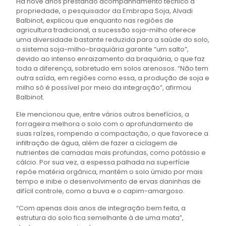
Há nove anos prestando acompanhamento técnico à
propriedade, o pesquisador da Embrapa Soja, Alvadi
Balbinot, explicou que enquanto nas regiões de
agricultura tradicional, a sucessão soja-milho oferece
uma diversidade bastante reduzida para a saúde do solo,
o sistema soja-milho-braquiária garante “um salto”,
devido ao intenso enraizamento da braquiária, o que faz
toda a diferença, sobretudo em solos arenosos. “Não tem
outra saída, em regiões como essa, a produção de soja e
milho só é possível por meio da integração”, afirmou
Balbinot.
Ele mencionou que, entre vários outros benefícios, a
forrageira melhora o solo com o aprofundamento de
suas raízes, rompendo a compactação, o que favorece a
infiltração de água, além de fazer a ciclagem de
nutrientes de camadas mais profundas, como potássio e
cálcio. Por sua vez, a espessa palhada na superfície
repõe matéria orgânica, mantém o solo úmido por mais
tempo e inibe o desenvolvimento de ervas daninhas de
difícil controle, como a buva e o capim-amargoso.
“Com apenas dois anos de integração bem feita, a
estrutura do solo fica semelhante à de uma mata”,