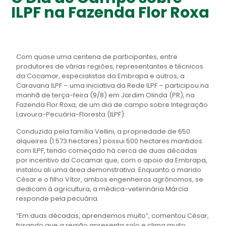
ILPF na Fazenda Flor Roxa
Com quase uma centena de participantes, entre
produtores de várias regiões, representantes e técnicos
da Cocamar, especialistas da Embrapa e outros, a
Caravana ILPF – uma iniciativa da Rede ILPF – participou na
manhã de terça-feira (9/8) em Jardim Olinda (PR), na
Fazenda Flor Roxa, de um dia de campo sobre Integração
Lavoura-Pecuária-Floresta (ILPF).
Conduzida pela família Vellini, a propriedade de 650
alqueires (1.573 hectares) possui 500 hectares mantidos
com ILPF, tendo começado há cerca de duas décadas
por incentivo da Cocamar que, com o apoio da Embrapa,
instalou ali uma área demonstrativa. Enquanto o marido
César e o filho Vítor, ambos engenheiros agrônomos, se
dedicam à agricultura, a médica-veterinária Márcia
responde pela pecuária.
“Em duas décadas, aprendemos muito”, comentou César,
frisando que a região apresenta solo e clima muito