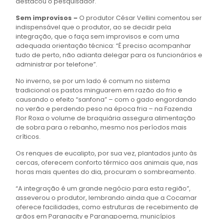
destacou o pesquisador.
Sem improvisos –
O produtor César Vellini comentou ser
indispensável que o produtor, ao se decidir pela
integração, que o faça sem improvisos e com uma
adequada orientação técnica: “É preciso acompanhar
tudo de perto, não adianta delegar para os funcionários e
administrar por telefone”.
No inverno, se por um lado é comum no sistema
tradicional os pastos minguarem em razão do frio e
causando o efeito “sanfona” – com o gado engordando
no verão e perdendo peso na época fria – na Fazenda
Flor Roxa o volume de braquiária assegura alimentação
de sobra para o rebanho, mesmo nos períodos mais
críticos.
Os renques de eucalipto, por sua vez, plantados junto às
cercas, oferecem conforto térmico aos animais que, nas
horas mais quentes do dia, procuram o sombreamento.
“A integração é um grande negócio para esta região”,
asseverou o produtor, lembrando ainda que a Cocamar
oferece facilidades, como estruturas de recebimento de
grãos em Paranacity e Paranapoema, municípios