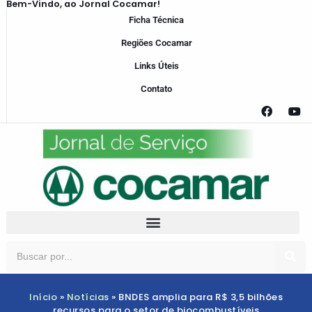
Bem-Vindo, ao Jornal Cocamar!
Ficha Técnica
Regiões Cocamar
Links Úteis
Contato
Início
»
Notícias
»
BNDES amplia para R$ 3,5 bilhões
recursos para o setor de biocombustíveis