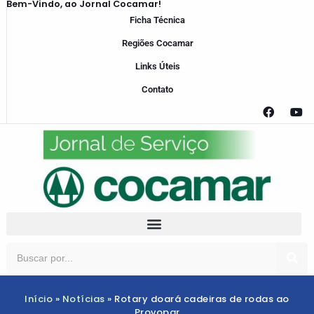
Bem-Vindo, ao Jornal Cocamar!
Ficha Técnica
Regiões Cocamar
Links Úteis
Contato
Início
»
Notícias
»
Rotary doará cadeiras de rodas ao
Provopar