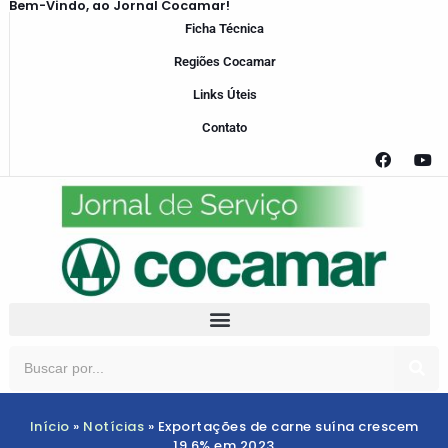
Bem-Vindo, ao Jornal Cocamar!
Ficha Técnica
Regiões Cocamar
Links Úteis
Contato
Início
»
Notícias
»
Exportações de carne suína crescem
19,6% em 2023