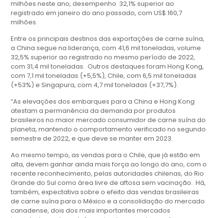
milhões neste ano, desempenho 32,1% superior ao
registrado em janeiro do ano passado, com US$ 160,7
milhões.
Entre os principais destinos das exportações de carne suína,
a China segue na liderança, com 41,6 mil toneladas, volume
32,5% superior ao registrado no mesmo período de 2022,
com 31,4 mil toneladas. Outros destaques foram Hong Kong,
com 7,1 mil toneladas (+5,5%), Chile, com 6,5 mil toneladas
(+53%) e Singapura, com 4,7 mil toneladas (+37,7%).
“As elevações dos embarques para a China e Hong Kong
atestam a permanência da demanda por produtos
brasileiros no maior mercado consumidor de carne suína do
planeta, mantendo o comportamento verificado no segundo
semestre de 2022, e que deve se manter em 2023.
Ao mesmo tempo, as vendas para o Chile, que já estão em
alta, devem ganhar ainda mais força ao longo do ano, com o
recente reconhecimento, pelas autoridades chilenas, do Rio
Grande do Sul como área livre de aftosa sem vacinação. Há,
também, expectativa sobre o efeito das vendas brasileiras
de carne suína para o México e a consolidação do mercado
canadense, dois dos mais importantes mercados