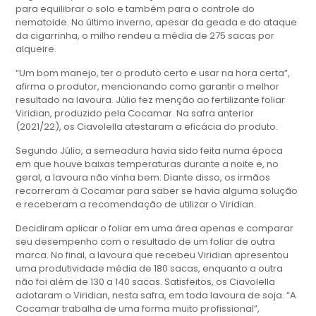
para equilibrar o solo e também para o controle do
nematoide. No último inverno, apesar da geada e do ataque
da cigarrinha, o milho rendeu a média de 275 sacas por
alqueire.
“Um bom manejo, ter o produto certo e usar na hora certa”,
afirma o produtor, mencionando como garantir o melhor
resultado na lavoura. Júlio fez menção ao fertilizante foliar
Viridian, produzido pela Cocamar. Na safra anterior
(2021/22), os Ciavolella atestaram a eficácia do produto.
Segundo Júlio, a semeadura havia sido feita numa época
em que houve baixas temperaturas durante a noite e, no
geral, a lavoura não vinha bem. Diante disso, os irmãos
recorreram à Cocamar para saber se havia alguma solução
e receberam a recomendação de utilizar o Viridian.
Decidiram aplicar o foliar em uma área apenas e comparar
seu desempenho com o resultado de um foliar de outra
marca. No final, a lavoura que recebeu Viridian apresentou
uma produtividade média de 180 sacas, enquanto a outra
não foi além de 130 a 140 sacas. Satisfeitos, os Ciavolella
adotaram o Viridian, nesta safra, em toda lavoura de soja. “A
Cocamar trabalha de uma forma muito profissional”,