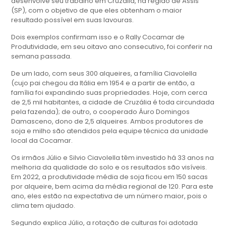
desenvolve seu trabalho em Cruzália, na região de Assis
(SP), com o objetivo de que eles obtenham o maior
resultado possível em suas lavouras.
Dois exemplos confirmam isso e o Rally Cocamar de
Produtividade, em seu oitavo ano consecutivo, foi conferir na
semana passada.
De um lado, com seus 300 alqueires, a família Ciavolella
(cujo pai chegou da Itália em 1954 e a partir de então, a
família foi expandindo suas propriedades. Hoje, com cerca
de 2,5 mil habitantes, a cidade de Cruzália é toda circundada
pela fazenda); de outro, o cooperado Áuro Domingos
Damasceno, dono de 2,5 alqueires. Ambos produtores de
soja e milho são atendidos pela equipe técnica da unidade
local da Cocamar.
Os irmãos Júlio e Silvio Ciavolella têm investido há 33 anos na
melhoria da qualidade do solo e os resultados são visíveis.
Em 2022, a produtividade média de soja ficou em 150 sacas
por alqueire, bem acima da média regional de 120. Para este
ano, eles estão na expectativa de um número maior, pois o
clima tem ajudado.
Segundo explica Júlio, a rotação de culturas foi adotada