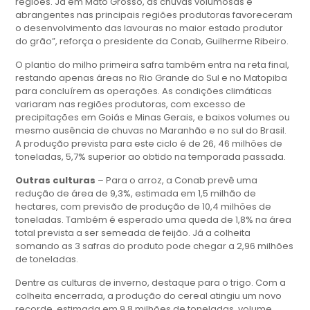
regiões. Já em Mato Grosso, as chuvas volumosas e
abrangentes nas principais regiões produtoras favoreceram
o desenvolvimento das lavouras no maior estado produtor
do grão”, reforça o presidente da Conab, Guilherme Ribeiro.
O plantio do milho primeira safra também entra na reta final,
restando apenas áreas no Rio Grande do Sul e no Matopiba
para concluírem as operações. As condições climáticas
variaram nas regiões produtoras, com excesso de
precipitações em Goiás e Minas Gerais, e baixos volumes ou
mesmo ausência de chuvas no Maranhão e no sul do Brasil.
A produção prevista para este ciclo é de 26, 46 milhões de
toneladas, 5,7% superior ao obtido na temporada passada.
Outras culturas
– Para o arroz, a Conab prevê uma
redução de área de 9,3%, estimada em 1,5 milhão de
hectares, com previsão de produção de 10,4 milhões de
toneladas. Também é esperado uma queda de 1,8% na área
total prevista a ser semeada de feijão. Já a colheita
somando as 3 safras do produto pode chegar a 2,96 milhões
de toneladas.
Dentre as culturas de inverno, destaque para o trigo. Com a
colheita encerrada, a produção do cereal atingiu um novo
recorde, estimada em 9,8 milhões de toneladas, volume