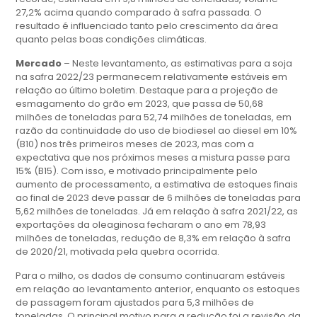
27,2% acima quando comparado à safra passada. O
resultado é influenciado tanto pelo crescimento da área
quanto pelas boas condições climáticas.
Mercado
– Neste levantamento, as estimativas para a soja
na safra 2022/23 permanecem relativamente estáveis em
relação ao último boletim. Destaque para a projeção de
esmagamento do grão em 2023, que passa de 50,68
milhões de toneladas para 52,74 milhões de toneladas, em
razão da continuidade do uso de biodiesel ao diesel em 10%
(B10) nos três primeiros meses de 2023, mas com a
expectativa que nos próximos meses a mistura passe para
15% (B15). Com isso, e motivado principalmente pelo
aumento de processamento, a estimativa de estoques finais
ao final de 2023 deve passar de 6 milhões de toneladas para
5,62 milhões de toneladas. Já em relação à safra 2021/22, as
exportações da oleaginosa fecharam o ano em 78,93
milhões de toneladas, redução de 8,3% em relação à safra
de 2020/21, motivada pela quebra ocorrida.
Para o milho, os dados de consumo continuaram estáveis
em relação ao levantamento anterior, enquanto os estoques
de passagem foram ajustados para 5,3 milhões de
toneladas. O principal motivo para a redução foi a revisão da