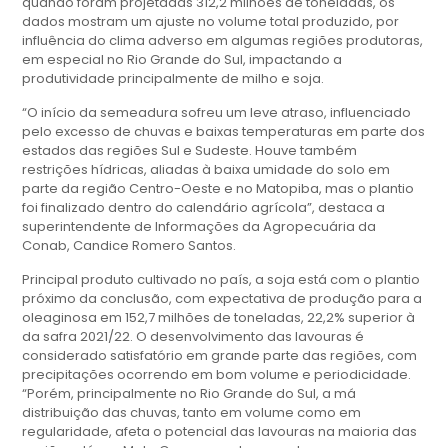
quando foram projetadas 312,2 milhões de toneladas, os
dados mostram um ajuste no volume total produzido, por
influência do clima adverso em algumas regiões produtoras,
em especial no Rio Grande do Sul, impactando a
produtividade principalmente de milho e soja.
“O início da semeadura sofreu um leve atraso, influenciado
pelo excesso de chuvas e baixas temperaturas em parte dos
estados das regiões Sul e Sudeste. Houve também
restrições hídricas, aliadas à baixa umidade do solo em
parte da região Centro-Oeste e no Matopiba, mas o plantio
foi finalizado dentro do calendário agrícola”, destaca a
superintendente de Informações da Agropecuária da
Conab, Candice Romero Santos.
Principal produto cultivado no país, a soja está com o plantio
próximo da conclusão, com expectativa de produção para a
oleaginosa em 152,7 milhões de toneladas, 22,2% superior à
da safra 2021/22. O desenvolvimento das lavouras é
considerado satisfatório em grande parte das regiões, com
precipitações ocorrendo em bom volume e periodicidade.
“Porém, principalmente no Rio Grande do Sul, a má
distribuição das chuvas, tanto em volume como em
regularidade, afeta o potencial das lavouras na maioria das