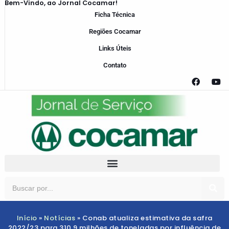
Bem-Vindo, ao Jornal Cocamar!
Ficha Técnica
Regiões Cocamar
Links Úteis
Contato
Início
»
Notícias
»
Conab atualiza estimativa da safra
2022/23 para 310,9 milhões de toneladas por influência de