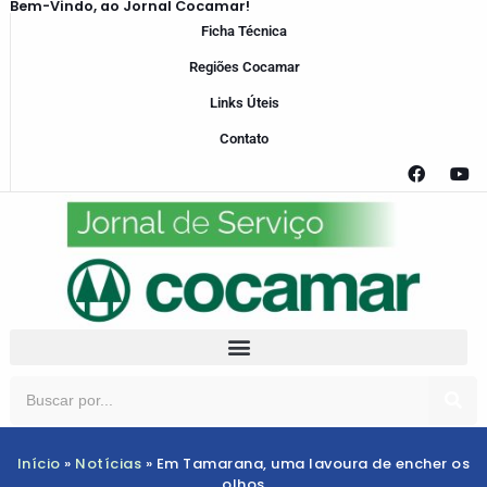
Bem-Vindo, ao Jornal Cocamar!
Ficha Técnica
Regiões Cocamar
Links Úteis
Contato
Início
»
Notícias
»
Em Tamarana, uma lavoura de encher os
olhos