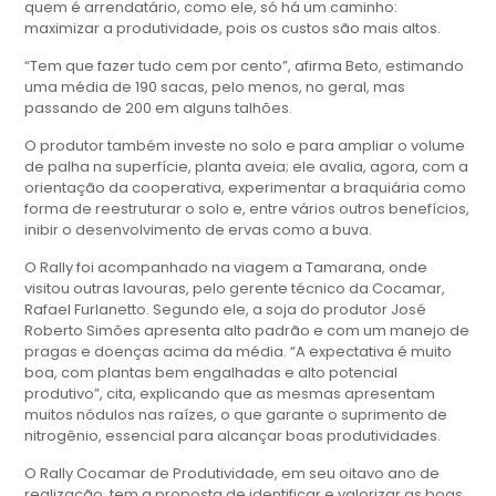
quem é arrendatário, como ele, só há um caminho:
maximizar a produtividade, pois os custos são mais altos.
“Tem que fazer tudo cem por cento”, afirma Beto, estimando
uma média de 190 sacas, pelo menos, no geral, mas
passando de 200 em alguns talhões.
O produtor também investe no solo e para ampliar o volume
de palha na superfície, planta aveia; ele avalia, agora, com a
orientação da cooperativa, experimentar a braquiária como
forma de reestruturar o solo e, entre vários outros benefícios,
inibir o desenvolvimento de ervas como a buva.
O Rally foi acompanhado na viagem a Tamarana, onde
visitou outras lavouras, pelo gerente técnico da Cocamar,
Rafael Furlanetto. Segundo ele, a soja do produtor José
Roberto Simões apresenta alto padrão e com um manejo de
pragas e doenças acima da média. “A expectativa é muito
boa, com plantas bem engalhadas e alto potencial
produtivo”, cita, explicando que as mesmas apresentam
muitos nódulos nas raízes, o que garante o suprimento de
nitrogênio, essencial para alcançar boas produtividades.
O Rally Cocamar de Produtividade, em seu oitavo ano de
realização, tem a proposta de identificar e valorizar as boas