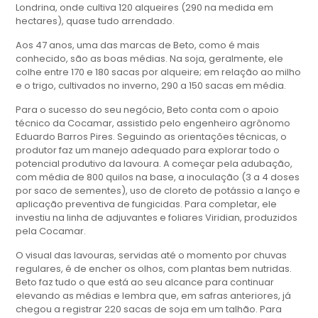
Londrina, onde cultiva 120 alqueires (290 na medida em
hectares), quase tudo arrendado.
Aos 47 anos, uma das marcas de Beto, como é mais
conhecido, são as boas médias. Na soja, geralmente, ele
colhe entre 170 e 180 sacas por alqueire; em relação ao milho
e o trigo, cultivados no inverno, 290 a 150 sacas em média.
Para o sucesso do seu negócio, Beto conta com o apoio
técnico da Cocamar, assistido pelo engenheiro agrônomo
Eduardo Barros Pires. Seguindo as orientações técnicas, o
produtor faz um manejo adequado para explorar todo o
potencial produtivo da lavoura. A começar pela adubação,
com média de 800 quilos na base, a inoculação (3 a 4 doses
por saco de sementes), uso de cloreto de potássio a lanço e
aplicação preventiva de fungicidas. Para completar, ele
investiu na linha de adjuvantes e foliares Viridian, produzidos
pela Cocamar.
O visual das lavouras, servidas até o momento por chuvas
regulares, é de encher os olhos, com plantas bem nutridas.
Beto faz tudo o que está ao seu alcance para continuar
elevando as médias e lembra que, em safras anteriores, já
chegou a registrar 220 sacas de soja em um talhão. Para