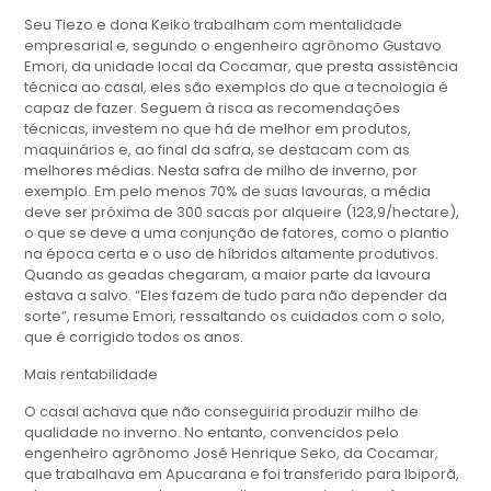
Seu Tiezo e dona Keiko trabalham com mentalidade
empresarial e, segundo o engenheiro agrônomo Gustavo
Emori, da unidade local da Cocamar, que presta assistência
técnica ao casal, eles são exemplos do que a tecnologia é
capaz de fazer. Seguem à risca as recomendações
técnicas, investem no que há de melhor em produtos,
maquinários e, ao final da safra, se destacam com as
melhores médias. Nesta safra de milho de inverno, por
exemplo. Em pelo menos 70% de suas lavouras, a média
deve ser próxima de 300 sacas por alqueire (123,9/hectare),
o que se deve a uma conjunção de fatores, como o plantio
na época certa e o uso de híbridos altamente produtivos.
Quando as geadas chegaram, a maior parte da lavoura
estava a salvo. “Eles fazem de tudo para não depender da
sorte”, resume Emori, ressaltando os cuidados com o solo,
que é corrigido todos os anos.
Mais rentabilidade
O casal achava que não conseguiria produzir milho de
qualidade no inverno. No entanto, convencidos pelo
engenheiro agrônomo José Henrique Seko, da Cocamar,
que trabalhava em Apucarana e foi transferido para Ibiporã,