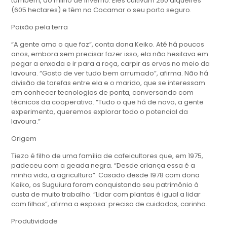
também, do milho de inverno. Eles cultivam 250 alqueires
(605 hectares) e têm na Cocamar o seu porto seguro.
Paixão pela terra
“A gente ama o que faz”, conta dona Keiko. Até há poucos
anos, embora sem precisar fazer isso, ela não hesitava em
pegar a enxada e ir para a roça, carpir as ervas no meio da
lavoura. “Gosto de ver tudo bem arrumado”, afirma. Não há
divisão de tarefas entre ela e o marido, que se interessam
em conhecer tecnologias de ponta, conversando com
técnicos da cooperativa. “Tudo o que há de novo, a gente
experimenta, queremos explorar todo o potencial da
lavoura.”
Origem
Tiezo é filho de uma família de cafeicultores que, em 1975,
padeceu com a geada negra. “Desde criança essa é a
minha vida, a agricultura”. Casado desde 1978 com dona
Keiko, os Suguiura foram conquistando seu patrimônio à
custa de muito trabalho. “Lidar com plantas é igual a lidar
com filhos”, afirma a esposa: precisa de cuidados, carinho.
Produtividade