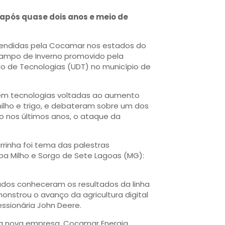
 após quase dois anos e meio de
atendidas pela Cocamar nos estados do
 Campo de Inverno promovido pela
ão de Tecnologias (UDT) no município de
em tecnologias voltadas ao aumento
milho e trigo, e debateram sobre um dos
 nos últimos anos, o ataque da
rinha foi tema das palestras
a Milho e Sorgo de Sete Lagoas (MG):
dos conheceram os resultados da linha
monstrou o avanço da agricultura digital
sionária John Deere.
a nova empresa, Cocamar Energia,