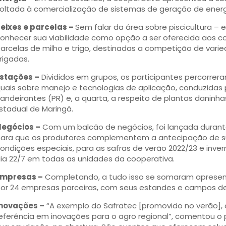
oltada à comercialização de sistemas de geração de energi
eixes e parcelas –
Sem falar da área sobre piscicultura –
onhecer sua viabilidade como opção a ser oferecida aos 
arcelas de milho e trigo, destinadas a competição de varie
rrigadas.
stações –
Divididos em grupos, os participantes percorrer
uais sobre manejo e tecnologias de aplicação, conduzidas po
andeirantes (PR) e, a quarta, a respeito de plantas daninha
stadual de Maringá.
egócios –
Com um balcão de negócios, foi lançada duran
ara que os produtores complementem a antecipação de su
ondições especiais, para as safras de verão 2022/23 e inver
ia 22/7 em todas as unidades da cooperativa.
Empresas –
Completando, a tudo isso se somaram apresen
or 24 empresas parceiras, com seus estandes e campos d
novações –
“A exemplo do Safratec [promovido no verão],
eferência em inovações para o agro regional”, comentou o p