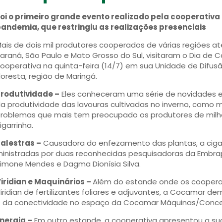
oi o primeiro grande evento realizado pela cooperativa
andemia, que restringiu as realizações presenciais
ais de dois mil produtores cooperados de várias regiões 
araná, São Paulo e Mato Grosso do Sul, visitaram o Dia de
ooperativa na quinta-feira (14/7) em sua Unidade de Difus
loresta, região de Maringá.
rodutividade –
Eles conheceram uma série de novidades 
a produtividade das lavouras cultivadas no inverno, como 
roblemas que mais tem preocupado os produtores de milho
igarrinha.
alestras –
Causadora do enfezamento das plantas, a cigar
inistradas por duas reconhecidas pesquisadoras da Embrap
imone Mendes e Dagma Dionísia Silva.
iridian e Maquinários –
Além do estande onde os coopera
iridian de fertilizantes foliares e adjuvantes, a Cocamar de
 da conectividade no espaço da Cocamar Máquinas/Conces
nergia –
Em outro estande, a cooperativa apresentou a su