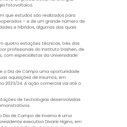
a fotovoltaica.
 em que estudos são realizados para
cooperados – e de um grande número de
dades e híbridos, algumas das quais
am quatro estações técnicas, três das
r profissionais do Instituto Dashen, de
s, com especialistas da Universidade
te o Dia de Campo uma oportunidade
as aquisições de insumos, em
no 2023/24. A ação comercial vai até o
tações de tecnologias desenvolvidas
emonstrativos.
 o Dia de Campo de Inverno é uma
residente executivo Divanir Higino, em