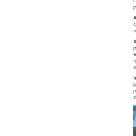
s
p
A
c
a
p
e
q
e
I
p
p
o