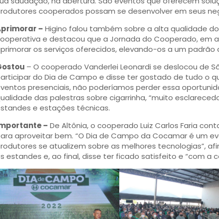
ua saudação, na abertura. São eventos que oferecem soluç
rodutores cooperados possam se desenvolver em seus ne
primorar –
Higino falou também sobre a alta qualidade d
ooperativa e destacou que a Jornada do Cooperado, em a
primorar os serviços oferecidos, elevando-os a um padrão 
Gostou
– O cooperado Vanderlei Leonardi se deslocou de Sã
articipar do Dia de Campo e disse ter gostado de tudo o q
ventos presenciais, não poderíamos perder essa oportunidad
ualidade das palestras sobre cigarrinha, “muito esclarec
standes e estações técnicas.
mportante –
De Altônia, o cooperado Luiz Carlos Faria con
ara aproveitar bem. “O Dia de Campo da Cocamar é um ev
rodutores se atualizem sobre as melhores tecnologias”, af
s estandes e, ao final, disse ter ficado satisfeito e “com 