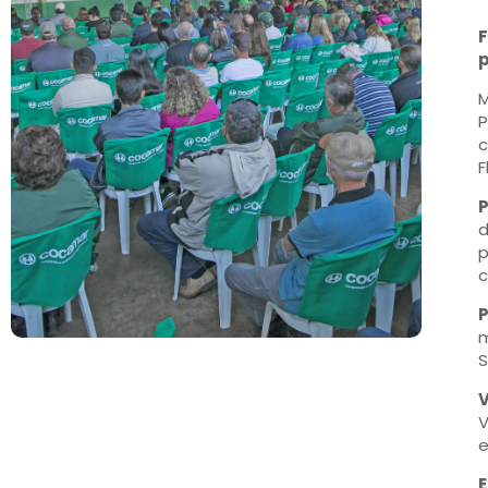
F
p
M
P
c
F
P
d
p
c
P
m
S
V
V
e
E