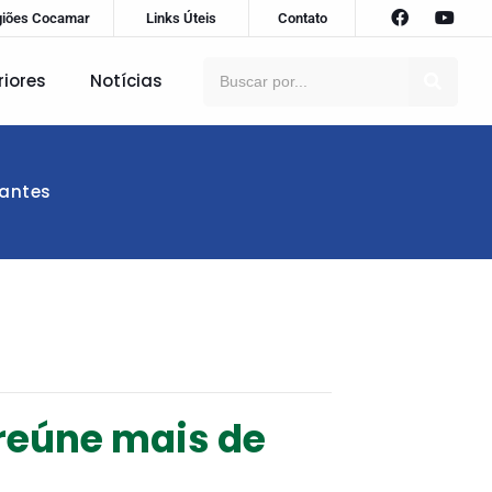
giões Cocamar
Links Úteis
Contato
riores
Notícias
pantes
reúne mais de