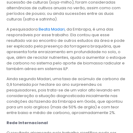
sucessão de culturas (soja-milho), foram consideradas
alternâncias de cultivos anuais no verão, assim como com
períodos de pousio; ou ainda sucessões entre as duas
culturas (safra e safrinha).
A pesquisadora
Be
a
ta Madari
, da Embrapa, é uma das
responsáveis por esse trabalho. Ela contou que esse
resultado vai ao encontro de outros estudos da área e pode
ser explicado pela presença da forrageira braquiária, que
apresenta forte enraizamento em profundidade no solo, o
que, além de reciclar nutrientes, ajuda a aumentar o estoque
de carbono no sistema pelo aporte de biomassa radicular e
também aérea em sistemas ILP.
Ainda segundo Madari, uma taxa de acúmulo de carbono de
0,9 tonelada por hectare ao ano surpreendeu os
pesquisadores, pois trata-se de um valor alto levando em
consideração a situação diagnosticada inicialmente nas
condições da fazenda da Embrapa em Goiás, que apontou
para um solo argiloso (mais de 50% de argila) e com teor
entre baixo e médio de carbono, aproximadamente 2%.
Rede Internacional
O resultado alcançado pelo trabalho científico pode ser