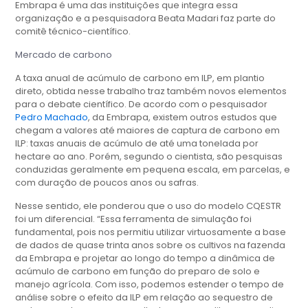
Embrapa é uma das instituições que integra essa
organização e a pesquisadora Beata Madari faz parte do
comitê técnico-científico.
Mercado de carbono
A taxa anual de acúmulo de carbono em ILP, em plantio
direto, obtida nesse trabalho traz também novos elementos
para o debate científico. De acordo com o pesquisador
Pedro Machado
, da Embrapa, existem outros estudos que
chegam a valores até maiores de captura de carbono em
ILP: taxas anuais de acúmulo de até uma tonelada por
hectare ao ano. Porém, segundo o cientista, são pesquisas
conduzidas geralmente em pequena escala, em parcelas, e
com duração de poucos anos ou safras.
Nesse sentido, ele ponderou que o uso do modelo CQESTR
foi um diferencial. “Essa ferramenta de simulação foi
fundamental, pois nos permitiu utilizar virtuosamente a base
de dados de quase trinta anos sobre os cultivos na fazenda
da Embrapa e projetar ao longo do tempo a dinâmica de
acúmulo de carbono em função do preparo de solo e
manejo agrícola. Com isso, podemos estender o tempo de
análise sobre o efeito da ILP em relação ao sequestro de