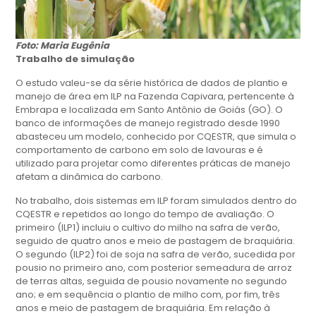
Foto: Maria Eugênia
Trabalho de simulação
O estudo valeu-se da série histórica de dados de plantio e
manejo de área em ILP na Fazenda Capivara, pertencente à
Embrapa e localizada em Santo Antônio de Goiás (GO). O
banco de informações de manejo registrado desde 1990
abasteceu um modelo, conhecido por CQESTR, que simula o
comportamento de carbono em solo de lavouras e é
utilizado para projetar como diferentes práticas de manejo
afetam a dinâmica do carbono.
No trabalho, dois sistemas em ILP foram simulados dentro do
CQESTR e repetidos ao longo do tempo de avaliação. O
primeiro (ILP1) incluiu o cultivo do milho na safra de verão,
seguido de quatro anos e meio de pastagem de braquiária.
O segundo (ILP2) foi de soja na safra de verão, sucedida por
pousio no primeiro ano, com posterior semeadura de arroz
de terras altas, seguida de pousio novamente no segundo
ano; e em sequência o plantio de milho com, por fim, três
anos e meio de pastagem de braquiária. Em relação à