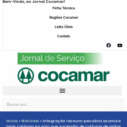
Bem-Vindo, ao Jornal Cocamar!
Ficha Técnica
Regiões Cocamar
Links Úteis
Contato
Início
»
Notícias
»
Integração lavoura-pecuária acumula
mais carbono no solo que sucessão de culturas de grãos