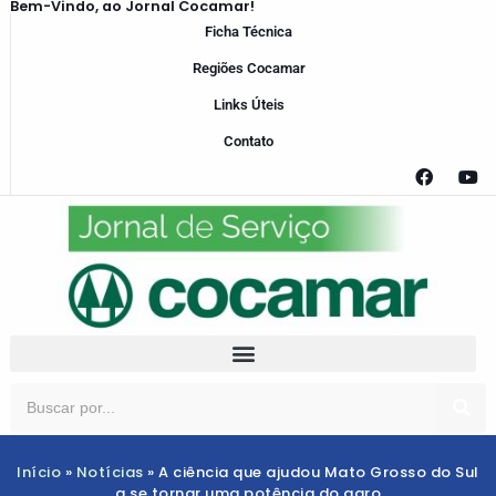
Bem-Vindo, ao Jornal Cocamar!
Ficha Técnica
Regiões Cocamar
Links Úteis
Contato
Início
»
Notícias
»
A ciência que ajudou Mato Grosso do Sul
a se tornar uma potência do agro