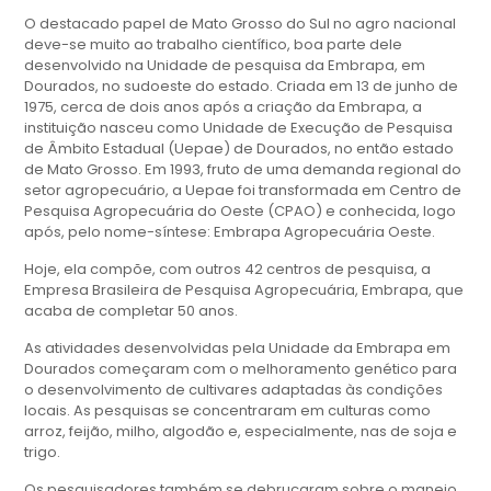
O destacado papel de Mato Grosso do Sul no agro nacional
deve-se muito ao trabalho científico, boa parte dele
desenvolvido na Unidade de pesquisa da Embrapa, em
Dourados, no sudoeste do estado. Criada em 13 de junho de
1975, cerca de dois anos após a criação da Embrapa, a
instituição nasceu como Unidade de Execução de Pesquisa
de Âmbito Estadual (Uepae) de Dourados, no então estado
de Mato Grosso. Em 1993, fruto de uma demanda regional do
setor agropecuário, a Uepae foi transformada em Centro de
Pesquisa Agropecuária do Oeste (CPAO) e conhecida, logo
após, pelo nome-síntese: Embrapa Agropecuária Oeste.
Hoje, ela compõe, com outros 42 centros de pesquisa, a
Empresa Brasileira de Pesquisa Agropecuária, Embrapa, que
acaba de completar 50 anos.
As atividades desenvolvidas pela Unidade da Embrapa em
Dourados começaram com o melhoramento genético para
o desenvolvimento de cultivares adaptadas às condições
locais. As pesquisas se concentraram em culturas como
arroz, feijão, milho, algodão e, especialmente, nas de soja e
trigo.
Os pesquisadores também se debruçaram sobre o manejo