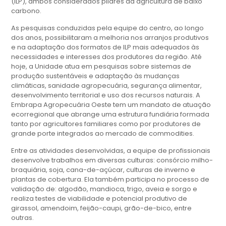
(ILP), ambos considerados pilares da agricultura de baixo
carbono.
As pesquisas conduzidas pela equipe do centro, ao longo
dos anos, possibilitaram a melhoria nos arranjos produtivos
e na adaptação dos formatos de ILP mais adequados às
necessidades e interesses dos produtores da região. Até
hoje, a Unidade atua em pesquisas sobre sistemas de
produção sustentáveis e adaptação às mudanças
climáticas, sanidade agropecuária, segurança alimentar,
desenvolvimento territorial e uso dos recursos naturais. A
Embrapa Agropecuária Oeste tem um mandato de atuação
ecorregional que abrange uma estrutura fundiária formada
tanto por agricultores familiares como por produtores de
grande porte integrados ao mercado de commodities.
Entre as atividades desenvolvidas, a equipe de profissionais
desenvolve trabalhos em diversas culturas: consórcio milho-
braquiária, soja, cana-de-açúcar, culturas de inverno e
plantas de cobertura. Ela também participa no processo de
validação de: algodão, mandioca, trigo, aveia e sorgo e
realiza testes de viabilidade e potencial produtivo de
girassol, amendoim, feijão-caupi, grão-de-bico, entre
outras.