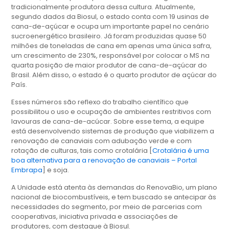
tradicionalmente produtora dessa cultura. Atualmente,
segundo dados da Biosul, o estado conta com 19 usinas de
cana-de-açúcar e ocupa um importante papel no cenário
sucroenergético brasileiro. Já foram produzidas quase 50
milhões de toneladas de cana em apenas uma única safra,
um crescimento de 230%, responsável por colocar o MS na
quarta posição de maior produtor de cana-de-açúcar do
Brasil. Além disso, o estado é o quarto produtor de açúcar do
País.
Esses números são reflexo do trabalho científico que
possibilitou o uso e ocupação de ambientes restritivos com
lavouras de cana-de-acúcar. Sobre esse tema, a equipe
está desenvolvendo sistemas de produção que viabilizem a
renovação de canaviais com adubação verde e com
rotação de culturas, tais como crotalária [
Crotalária é uma
boa alternativa para a renovação de canaviais – Portal
Embrapa
] e soja.
A Unidade está atenta às demandas do RenovaBio, um plano
nacional de biocombustíveis, e tem buscado se antecipar às
necessidades do segmento, por meio de parcerias com
cooperativas, iniciativa privada e associações de
produtores, com destaque à Biosul.