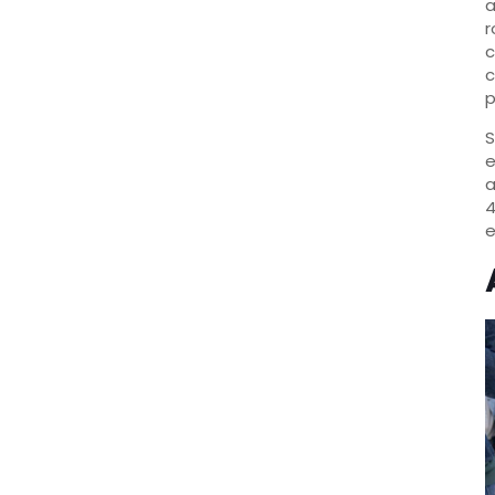
a
r
c
c
p
S
e
a
4
e