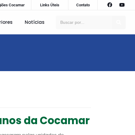
giões Cocamar
Links Úteis
Contato
riores
Notícias
9 anos da Cocamar
 passaram pelas unidades de