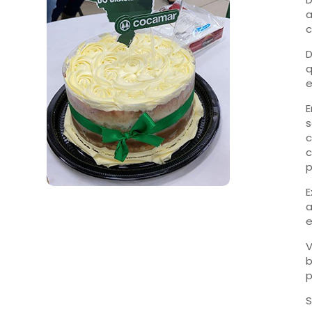
a
c
D
q
e
E
s
c
c
p
E
a
e
V
b
p
S