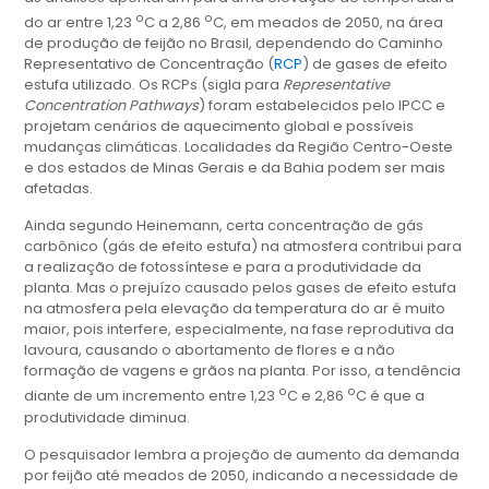
o
o
do ar entre 1,23
C a 2,86
C, em meados de 2050, na área
de produção de feijão no Brasil, dependendo do Caminho
Representativo de Concentração (
RCP
) de gases de efeito
estufa utilizado. Os RCPs (sigla para
Representative
Concentration Pathways
) foram estabelecidos pelo IPCC e
projetam cenários de aquecimento global e possíveis
mudanças climáticas. Localidades da Região Centro-Oeste
e dos estados de Minas Gerais e da Bahia podem ser mais
afetadas.
Ainda segundo Heinemann, certa concentração de gás
carbônico (gás de efeito estufa) na atmosfera contribui para
a realização de fotossíntese e para a produtividade da
planta. Mas o prejuízo causado pelos gases de efeito estufa
na atmosfera pela elevação da temperatura do ar é muito
maior, pois interfere, especialmente, na fase reprodutiva da
lavoura, causando o abortamento de flores e a não
formação de vagens e grãos na planta. Por isso, a tendência
o
o
diante de um incremento entre 1,23
C e 2,86
C é que a
produtividade diminua.
O pesquisador lembra a projeção de aumento da demanda
por feijão até meados de 2050, indicando a necessidade de