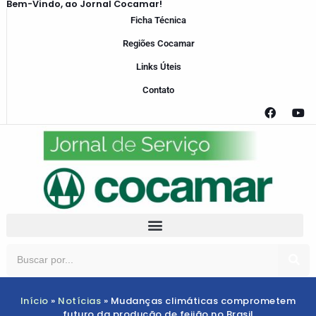
Bem-Vindo, ao Jornal Cocamar!
Ficha Técnica
Regiões Cocamar
Links Úteis
Contato
Início
»
Notícias
»
Mudanças climáticas comprometem
futuro da produção de feijão no Brasil