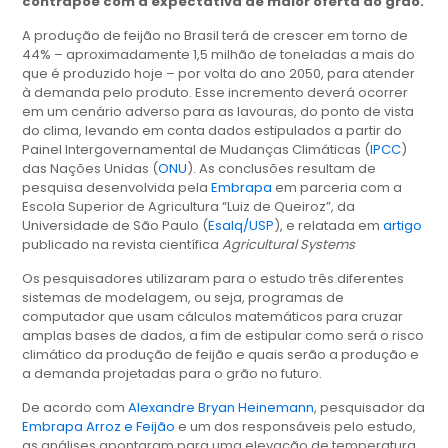
contrapõe com a expectativa de maior oferta do grão.
A produção de feijão no Brasil terá de crescer em torno de
44% – aproximadamente 1,5 milhão de toneladas a mais do
que é produzido hoje – por volta do ano 2050, para atender
à demanda pelo produto. Esse incremento deverá ocorrer
em um cenário adverso para as lavouras, do ponto de vista
do clima, levando em conta dados estipulados a partir do
Painel Intergovernamental de Mudanças Climáticas (
IPCC
)
das Nações Unidas (
ONU
). As conclusões resultam de
pesquisa desenvolvida pela
Embrapa
em parceria com a
Escola Superior de Agricultura “Luiz de Queiroz”, da
Universidade de São Paulo (
Esalq/USP
), e relatada em
artigo
publicado na revista científica
Agricultural Systems
Os pesquisadores utilizaram para o estudo três diferentes
sistemas de modelagem, ou seja, programas de
computador que usam cálculos matemáticos para cruzar
amplas bases de dados, a fim de estipular como será o risco
climático da produção de feijão e quais serão a produção e
a demanda projetadas para o grão no futuro.
De acordo com
Alexandre Bryan Heinemann
, pesquisador da
Embrapa Arroz e Feijão
e um dos responsáveis pelo estudo,
as análises apontaram para uma elevação de temperatura