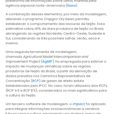
plataforma de informações sobre clima, mantida pela
agência espacial norte-americana (
Nasa
).
A combinação desses elementos, por meio da modelagem,
utilizando o programa
Cropgro-Dry bean
, permitiu
estabelecer o comportamento das lavouras de feijão. Essa
estimativa cobriu 81% da área produtora de feijão no Brasil,
abrangendo as regiões Nordeste, Centro-Oeste, Sudeste e
Sul, considerando as três possíveis safras: verão, seca e
inverno.
Uma segunda ferramenta de modelagem,
chamada
Agricultural Model Intercomparison and
Improvement Project
(
AgMIP
), foi empregada para estimar o
impacto de mudanças climáticas sobre as regiões
produtoras de feijão do Brasil, a partir da derivação de
dados previstos nos Caminhos Representativos de
Concentração (
RCP
) de gases de efeito estufa
estabelecidos pelo IPCC. No caso, foram utilizados dois RCPs
(RCP 4.5 e RCP 8.5), considerados os mais significativos para
a cultura do feijão.
Um terceiro software de modelagem, o
Impact
, foi aplicado
para integrar informações socioeconômicas a cenários
futuros para a cultura, envolvendo uso da terra, preço de