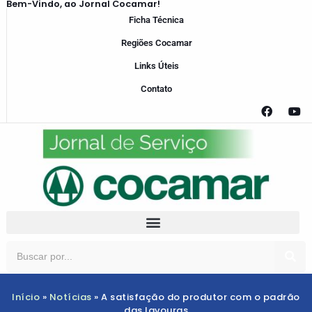
Bem-Vindo, ao Jornal Cocamar!
Ficha Técnica
Regiões Cocamar
Links Úteis
Contato
Início
»
Notícias
»
A satisfação do produtor com o padrão
das lavouras