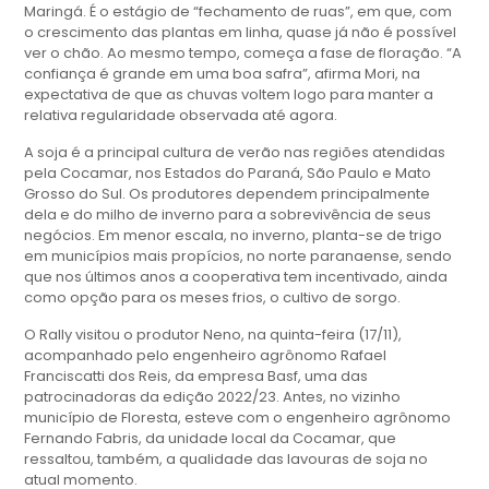
Maringá. É o estágio de “fechamento de ruas”, em que, com
o crescimento das plantas em linha, quase já não é possível
ver o chão. Ao mesmo tempo, começa a fase de floração. “A
confiança é grande em uma boa safra”, afirma Mori, na
expectativa de que as chuvas voltem logo para manter a
relativa regularidade observada até agora.
A soja é a principal cultura de verão nas regiões atendidas
pela Cocamar, nos Estados do Paraná, São Paulo e Mato
Grosso do Sul. Os produtores dependem principalmente
dela e do milho de inverno para a sobrevivência de seus
negócios. Em menor escala, no inverno, planta-se de trigo
em municípios mais propícios, no norte paranaense, sendo
que nos últimos anos a cooperativa tem incentivado, ainda
como opção para os meses frios, o cultivo de sorgo.
O Rally visitou o produtor Neno, na quinta-feira (17/11),
acompanhado pelo engenheiro agrônomo Rafael
Franciscatti dos Reis, da empresa Basf, uma das
patrocinadoras da edição 2022/23. Antes, no vizinho
município de Floresta, esteve com o engenheiro agrônomo
Fernando Fabris, da unidade local da Cocamar, que
ressaltou, também, a qualidade das lavouras de soja no
atual momento.