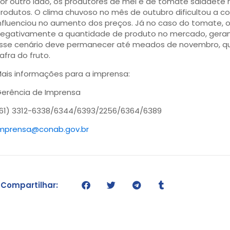
or outro lado, os produtores de mel e de tomate saladete
rodutos. O clima chuvoso no mês de outubro dificultou a co
nfluenciou no aumento dos preços. Já no caso do tomate, 
egativamente a quantidade de produto no mercado, gerand
sse cenário deve permanecer até meados de novembro, qu
afra do fruto.
ais informações para a imprensa:
erência de Imprensa
61) 3312-6338/6344/6393/2256/6364/6389
mprensa@conab.gov.br
Compartilhar: