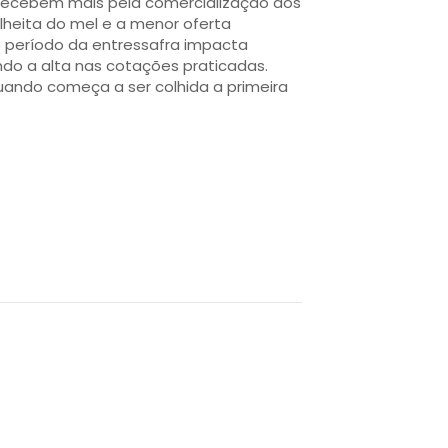
 recebem mais pela comercialização dos
lheita do mel e a menor oferta
o período da entressafra impacta
o a alta nas cotações praticadas.
ando começa a ser colhida a primeira