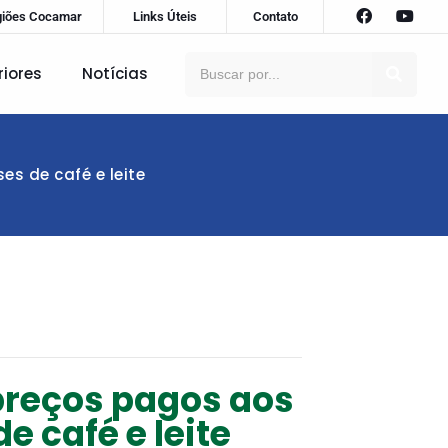
giões Cocamar
Links Úteis
Contato
riores
Notícias
s de café e leite
preços pagos aos
 café e leite