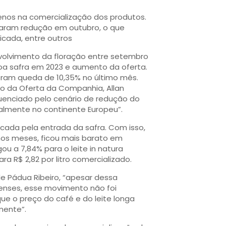
enos na comercialização dos produtos.
traram redução em outubro, o que
icada, entre outros
nvolvimento da floração entre setembro
oa safra em 2023 e aumento da oferta.
eram queda de 10,35% no último mês.
o da Oferta da Companhia, Allan
luenciado pelo cenário de redução do
almente no continente Europeu”.
icada pela entrada da safra. Com isso,
imos meses, ficou mais barato em
u a 7,84% para o leite in natura
 R$ 2,82 por litro comercializado.
e Pádua Ribeiro, “apesar dessa
aenses, esse movimento não foi
e o preço do café e do leite longa
mente”.