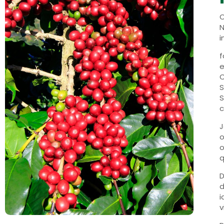
O
N
i
f
e
C
S
S
c
J
o
o
q
D
d
i
v