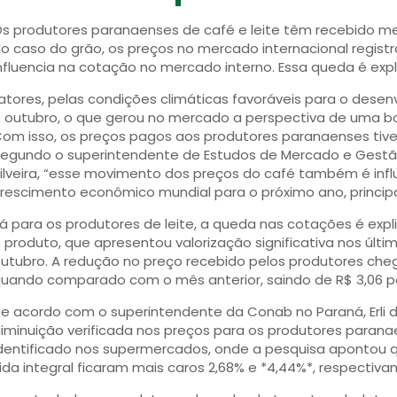
s produtores paranaenses de café e leite têm recebido m
o caso do grão, os preços no mercado internacional regis
nfluencia na cotação no mercado interno. Essa queda é expl
atores, pelas condições climáticas favoráveis para o dese
 outubro, o que gerou no mercado a perspectiva de uma b
om isso, os preços pagos aos produtores paranaenses tiv
egundo o superintendente de Estudos de Mercado e Gestã
ilveira, “esse movimento dos preços do café também é inf
rescimento econômico mundial para o próximo ano, princip
á para os produtores de leite, a queda nas cotações é expl
 produto, que apresentou valorização significativa nos últ
utubro. A redução no preço recebido pelos produtores chego
uando comparado com o mês anterior, saindo de R$ 3,06 para
e acordo com o superintendente da Conab no Paraná, Erli d
iminuição verificada nos preços para os produtores paran
dentificado nos supermercados, onde a pesquisa apontou qu
ida integral ficaram mais caros 2,68% e *4,44%*, respectiva