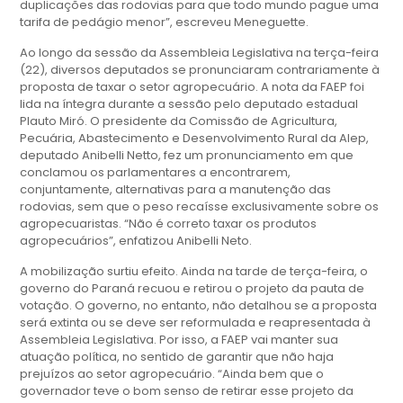
duplicações das rodovias para que todo mundo pague uma
tarifa de pedágio menor”, escreveu Meneguette.
Ao longo da sessão da Assembleia Legislativa na terça-feira
(22), diversos deputados se pronunciaram contrariamente à
proposta de taxar o setor agropecuário. A nota da FAEP foi
lida na íntegra durante a sessão pelo deputado estadual
Plauto Miró. O presidente da Comissão de Agricultura,
Pecuária, Abastecimento e Desenvolvimento Rural da Alep,
deputado Anibelli Netto, fez um pronunciamento em que
conclamou os parlamentares a encontrarem,
conjuntamente, alternativas para a manutenção das
rodovias, sem que o peso recaísse exclusivamente sobre os
agropecuaristas. “Não é correto taxar os produtos
agropecuários”, enfatizou Anibelli Neto.
A mobilização surtiu efeito. Ainda na tarde de terça-feira, o
governo do Paraná recuou e retirou o projeto da pauta de
votação. O governo, no entanto, não detalhou se a proposta
será extinta ou se deve ser reformulada e reapresentada à
Assembleia Legislativa. Por isso, a FAEP vai manter sua
atuação política, no sentido de garantir que não haja
prejuízos ao setor agropecuário. “Ainda bem que o
governador teve o bom senso de retirar esse projeto da