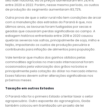
seu líder nacional, viu os preços aumentaram em 29,41%
entre 2020 e 2022. Porém, nesse mesmo período, os custos
de produção do segmento aumentaram 83,72%.
Outra prova de que o setor rural não tem condições de arcar
com a manutenção das estradas do Paraná é que, nos
últimos anos, as lavouras foram fustigadas por secas e
geadas que causaram perdas significativas ao campo. A
estiagem histórica enfrentada entre 2018 e 2020 causou
quebras severas nas safras, principalmente de soja, milho e
feijão, impactando os custos de produção pecuária e
contribuindo para inflação de alimentos para população.
Vale lembrar que muitos dos ganhos obtidos pelas
commodities agrícolas no mercado internacional foram
ocasionados pela valorização dos grãos na bolsa e
principalmente pela cotação do dólar no mercado interno.
Esses fatores devem sofrer alterações significativas nos
próximos meses.
Taxação em outros Estados
O Paraná não foi o primeiro Estado a tentar taxar o setor
agropecuário. Outro expoente do agronegócio, Goiás
também colocou em tramitação um projeto de lei