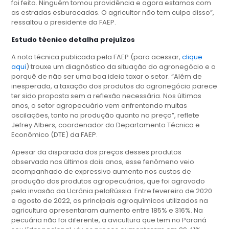
foi feito. Ninguém tomou providência e agora estamos com
as estradas esburacadas. O agricultor não tem culpa disso”,
ressaltou o presidente da FAEP.
Estudo técnico detalha prejuízos
A nota técnica publicada pela FAEP (para acessar,
clique
aqui
) trouxe um diagnóstico da situação do agronegócio e o
porquê de não ser uma boa ideia taxar o setor. “Além de
inesperada, a taxação dos produtos do agronegócio parece
ter sido proposta sem a reflexão necessária. Nos últimos
anos, o setor agropecuário vem enfrentando muitas
oscilações, tanto na produção quanto no preço”, reflete
Jefrey Albers, coordenador do Departamento Técnico e
Econômico (DTE) da FAEP.
Apesar da disparada dos preços desses produtos
observada nos últimos dois anos, esse fenômeno veio
acompanhado de expressivo aumento nos custos de
produção dos produtos agropecuários, que foi agravado
pela invasão da Ucrânia pelaRússia. Entre fevereiro de 2020
e agosto de 2022, os principais agroquímicos utilizados na
agricultura apresentaram aumento entre 185% e 316%. Na
pecuária não foi diferente, a avicultura que tem no Paraná