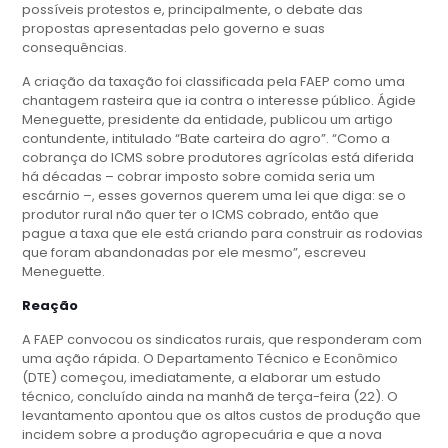
possíveis protestos e, principalmente, o debate das
propostas apresentadas pelo governo e suas
consequências.
A criação da taxação foi classificada pela FAEP como uma
chantagem rasteira que ia contra o interesse público. Ágide
Meneguette, presidente da entidade, publicou um artigo
contundente, intitulado “Bate carteira do agro”. “Como a
cobrança do ICMS sobre produtores agrícolas está diferida
há décadas – cobrar imposto sobre comida seria um
escárnio –, esses governos querem uma lei que diga: se o
produtor rural não quer ter o ICMS cobrado, então que
pague a taxa que ele está criando para construir as rodovias
que foram abandonadas por ele mesmo”, escreveu
Meneguette.
Reação
A FAEP convocou os sindicatos rurais, que responderam com
uma ação rápida. O Departamento Técnico e Econômico
(DTE) começou, imediatamente, a elaborar um estudo
técnico, concluído ainda na manhã de terça-feira (22). O
levantamento apontou que os altos custos de produção que
incidem sobre a produção agropecuária e que a nova