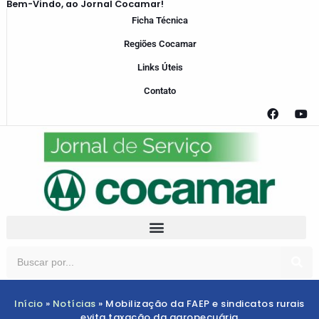
Bem-Vindo, ao Jornal Cocamar!
Ficha Técnica
Regiões Cocamar
Links Úteis
Contato
Início
»
Notícias
»
Mobilização da FAEP e sindicatos rurais
evita taxação da agropecuária