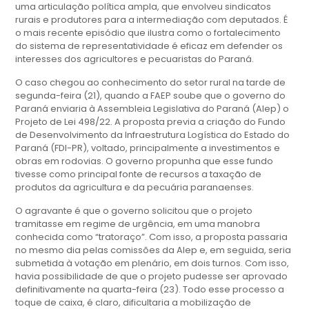
uma articulação política ampla, que envolveu sindicatos
rurais e produtores para a intermediação com deputados. É
o mais recente episódio que ilustra como o fortalecimento
do sistema de representatividade é eficaz em defender os
interesses dos agricultores e pecuaristas do Paraná.
O caso chegou ao conhecimento do setor rural na tarde de
segunda-feira (21), quando a FAEP soube que o governo do
Paraná enviaria à Assembleia Legislativa do Paraná (Alep) o
Projeto de Lei 498/22. A proposta previa a criação do Fundo
de Desenvolvimento da Infraestrutura Logística do Estado do
Paraná (FDI-PR), voltado, principalmente a investimentos e
obras em rodovias. O governo propunha que esse fundo
tivesse como principal fonte de recursos a taxação de
produtos da agricultura e da pecuária paranaenses.
O agravante é que o governo solicitou que o projeto
tramitasse em regime de urgência, em uma manobra
conhecida como “tratoraço”. Com isso, a proposta passaria
no mesmo dia pelas comissões da Alep e, em seguida, seria
submetida à votação em plenário, em dois turnos. Com isso,
havia possibilidade de que o projeto pudesse ser aprovado
definitivamente na quarta-feira (23). Todo esse processo a
toque de caixa, é claro, dificultaria a mobilização de