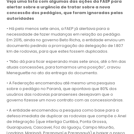
Veja uma lista com algumas das ações da FAEP para
alertar sobre a urgência de tratar sobre a nova
concessão dos pedágios, que foram ignoradas pelas
autoridades
• Há pelo menos sete anos, a FAEP já alertava para a
necessidade de fazer mudanças em relação ao pedágio.
Em 2015, ainda no governo Beto Richa, a entidade enviou um
documento pedindo a prorrogação da delegação de 1.807
km de rodovias, para que estes fossem duplicados.
• “Não dá para ficar esperando mais sete anos, até o fim das
atuais concessões, para tomarmos uma posição”, cravou
Meneguette no ato da entrega do documento.
• A Federação encomendou até mesmo uma pesquisa
sobre o pedágio no Paraná, que apontava que 80% dos
usuários das rodovias paranaenses desejavam que o
governo fizesse um novo contrato com as concessionárias.
• A entidade encomendou a pesquisa como base para a
defesa imediata de duplicar as rodovias que compõe o Anel
de Integração (que interliga Curitiba, Ponta Grossa,
Guarapuava, Cascavel, Foz do Iguaçu, Campo Mourão,
Londrina, Maringá, Paranavaí e Paranaguá) e baixar o preço