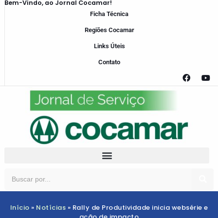
Bem-Vindo, ao Jornal Cocamar!
Ficha Técnica
Regiões Cocamar
Links Úteis
Contato
Início
»
Notícias
»
Rally de Produtividade inicia websérie e
ação de impacto