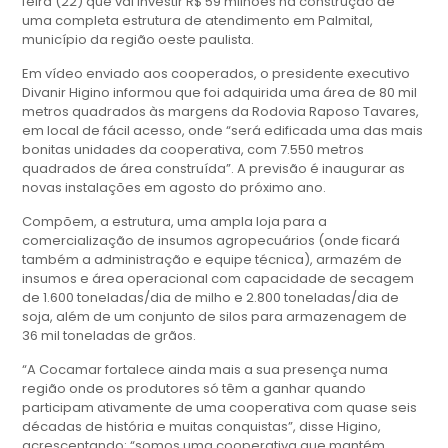
feira (22) que vai investir R$ 59 milhões na construção de
uma completa estrutura de atendimento em Palmital,
município da região oeste paulista.
Em vídeo enviado aos cooperados, o presidente executivo
Divanir Higino informou que foi adquirida uma área de 80 mil
metros quadrados às margens da Rodovia Raposo Tavares,
em local de fácil acesso, onde “será edificada uma das mais
bonitas unidades da cooperativa, com 7.550 metros
quadrados de área construída”. A previsão é inaugurar as
novas instalações em agosto do próximo ano.
Compõem, a estrutura, uma ampla loja para a
comercialização de insumos agropecuários (onde ficará
também a administração e equipe técnica), armazém de
insumos e área operacional com capacidade de secagem
de 1.600 toneladas/dia de milho e 2.800 toneladas/dia de
soja, além de um conjunto de silos para armazenagem de
36 mil toneladas de grãos.
“A Cocamar fortalece ainda mais a sua presença numa
região onde os produtores só têm a ganhar quando
participam ativamente de uma cooperativa com quase seis
décadas de história e muitas conquistas”, disse Higino,
acrescentando: “somos uma cooperativa que mantém