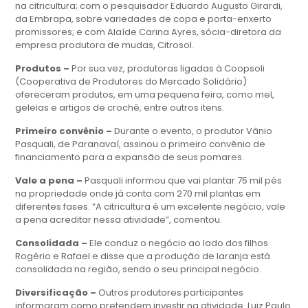
na citricultura; com o pesquisador Eduardo Augusto Girardi,
da Embrapa, sobre variedades de copa e porta-enxerto
promissores; e com Alaíde Carina Ayres, sócia-diretora da
empresa produtora de mudas, Citrosol.
Produtos –
Por sua vez, produtoras ligadas à Coopsoli
(Cooperativa de Produtores do Mercado Solidário)
ofereceram produtos, em uma pequena feira, como mel,
geleias e artigos de crochê, entre outros itens.
Primeiro convênio –
Durante o evento, o produtor Vânio
Pasquali, de Paranavaí, assinou o primeiro convênio de
financiamento para a expansão de seus pomares.
Vale a pena –
Pasquali informou que vai plantar 75 mil pés
na propriedade onde já conta com 270 mil plantas em
diferentes fases. “A citricultura é um excelente negócio, vale
a pena acreditar nessa atividade”, comentou.
Consolidada –
Ele conduz o negócio ao lado dos filhos
Rogério e Rafael e disse que a produção de laranja está
consolidada na região, sendo o seu principal negócio.
Diversificação –
Outros produtores participantes
informaram como pretendem investir na atividade. Luiz Paulo