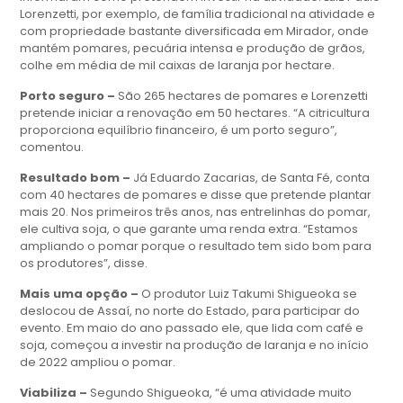
Lorenzetti, por exemplo, de família tradicional na atividade e
com propriedade bastante diversificada em Mirador, onde
mantém pomares, pecuária intensa e produção de grãos,
colhe em média de mil caixas de laranja por hectare.
Porto seguro –
São 265 hectares de pomares e Lorenzetti
pretende iniciar a renovação em 50 hectares. “A citricultura
proporciona equilíbrio financeiro, é um porto seguro”,
comentou.
Resultado bom –
Já Eduardo Zacarias, de Santa Fé, conta
com 40 hectares de pomares e disse que pretende plantar
mais 20. Nos primeiros três anos, nas entrelinhas do pomar,
ele cultiva soja, o que garante uma renda extra. “Estamos
ampliando o pomar porque o resultado tem sido bom para
os produtores”, disse.
Mais uma opção –
O produtor Luiz Takumi Shigueoka se
deslocou de Assaí, no norte do Estado, para participar do
evento. Em maio do ano passado ele, que lida com café e
soja, começou a investir na produção de laranja e no início
de 2022 ampliou o pomar.
Viabiliza –
Segundo Shigueoka, “é uma atividade muito