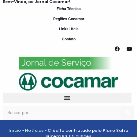
Bem-Vindo, ao Jornal Cocamar!
Ficha Técnica
Regiões Cocamar
Links Úteis
Contato
Início
»
Notícias
»
Crédito contratado pelo Plano Safra
supera R$ 115 bilhões