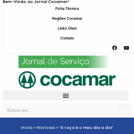
Bem-Vindo, ao Jornal Cocamar!
Ficha Técnica
Regiões Cocamar
Links Úteis
Contato
Início
»
Notícias
»
“A roça é o meu dia a dia”