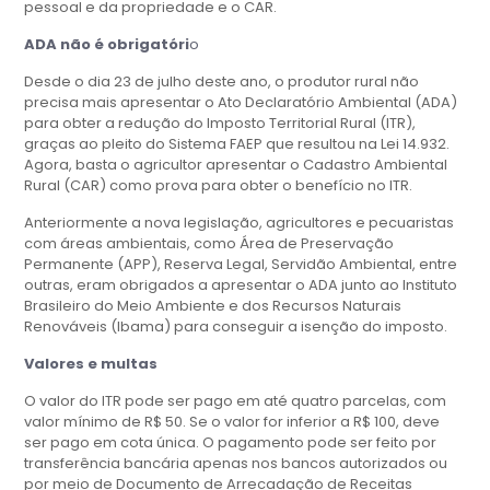
pessoal e da propriedade e o CAR.
ADA não é obrigatóri
o
Desde o dia 23 de julho deste ano, o produtor rural não
precisa mais apresentar o Ato Declaratório Ambiental (ADA)
para obter a redução do Imposto Territorial Rural (ITR),
graças ao pleito do Sistema FAEP que resultou na Lei 14.932.
Agora, basta o agricultor apresentar o Cadastro Ambiental
Rural (CAR) como prova para obter o benefício no ITR.
Anteriormente a nova legislação, agricultores e pecuaristas
com áreas ambientais, como Área de Preservação
Permanente (APP), Reserva Legal, Servidão Ambiental, entre
outras, eram obrigados a apresentar o ADA junto ao Instituto
Brasileiro do Meio Ambiente e dos Recursos Naturais
Renováveis (Ibama) para conseguir a isenção do imposto.
Valores e multas
O valor do ITR pode ser pago em até quatro parcelas, com
valor mínimo de R$ 50. Se o valor for inferior a R$ 100, deve
ser pago em cota única. O pagamento pode ser feito por
transferência bancária apenas nos bancos autorizados ou
por meio de Documento de Arrecadação de Receitas