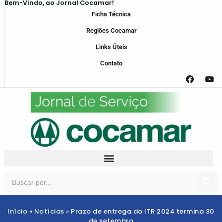
Bem-Vindo, ao Jornal Cocamar!
Ficha Técnica
Regiões Cocamar
Links Úteis
Contato
Início
»
Notícias
»
Prazo de entrega do ITR 2024 termina 30
de setembro