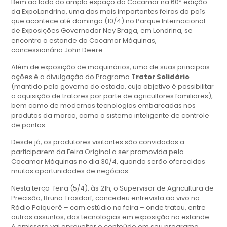
Bem ao lado do amplo espaço da Cocamar na 60ª edição
da ExpoLondrina, uma das mais importantes feiras do país
que acontece até domingo (10/4) no Parque Internacional
de Exposições Governador Ney Braga, em Londrina, se
encontra o estande da Cocamar Máquinas,
concessionária John Deere.
Além de exposição de maquinários, uma de suas principais
ações é a divulgação do Programa
Trator Solidário
(mantido pelo governo do estado, cujo objetivo é possibilitar
a aquisição de tratores por parte de agricultores familiares),
bem como de modernas tecnologias embarcadas nos
produtos da marca, como o sistema inteligente de controle
de pontas.
Desde já, os produtores visitantes são convidados a
participarem da Feira Original a ser promovida pela
Cocamar Máquinas no dia 30/4, quando serão oferecidas
muitas oportunidades de negócios.
Nesta terça-feira (5/4), às 21h, o Supervisor de Agricultura de
Precisão, Bruno Trosdorf, concedeu entrevista ao vivo na
Rádio Paiquerê – com estúdio na feira – onde tratou, entre
outros assuntos, das tecnologias em exposição no estande.
A emissora vai aproveitar o conteúdo em seu programa