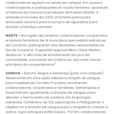
colaboradores ajudam na venda de cartelas. Em Jussara,
colaboradores e participantes do núcleo feminino, apoiaram
a Pastoral da Criança na produção de fraldas infantis. A
unidade promoveu dia 24/6, uma festa junina para
arrecadar recursos para a compra de agasalhos para
doação a famílias carentes.
NORTE –
Na região de Londrina, colaboradores, cooperados
e núcleos femininos de 14 municípios que sediam estruturas
da Cocamar, participaram das atividades relacionadas ao
Dia de Cooperar. O gerente regional Nilton César Martins
destacou “o alto nível de envolvimento em prol da
comunidade, colocando em prática um dos mais nobres
princípios do cooperativismo”.
SANGUE –
Rancho Alegre e Sertaneja (junto com Leópolis)
desenvolveram uma ação voltada à doação de sangue,
para hospitais de Cornélio Procópio, envolvendo
colaboradores, cooperados e familiares. Sertanópolis e
Assaí fizeram, igualmente, a doação de sangue, para
atender o Hemocentro de Londrina. Em Arapongas,
Sabáudia, Centenário do Sul, Lupionópolis e Pitangueiras, o
objetivo foi a doação de sangue para o Hospital do Câncer e
outros, cujos estoques estão baixos. Por fim, colaboradores