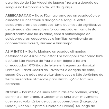
da unidade de São Miguel do Iguaçu fizeram a doação de
sangue no Hemonúcleo de Foz do Iguaçu.
ARRECADAÇÃO –
Nova Fátima promoveu arrecadação de
alimentos e incentivou a doação de sangue, entre
colaboradores e cooperados. Uma quantidade significativa
de gêneros não perecíveis foi conseguida em uma festa
junina promovida na unidade, com a participação de
colaboradores, cooperados e famílias, envolvendo as
cooperativas Sicredi, Unimed e Unicampo.
ALIMENTOS –
Santa Mariana arrecadou alimentos
destinados ao Asilo Bom Pastor. Em Carlópolis foi doado leite
ao Asilo São Vicente de Paulo e, em Ibiporã, foram
arrecadados 1.070 litros de leite e entregues ao Hospital
Cristo Rei. Santa Cecília do Pavão fez a doação de café,
sucos, óleos e pães para o Lar dos Idosos e São Jerônimo da
Serra arrecadou alimentos para distribuição a famílias
carentes.
CESTAS –
Por meio de suas estruturas em Londrina, Warta,
Serrinha e Tamarana, a Cocamar se uniu a um movimento
que reuniu voluntários de outras cooperativas (Integrada,
Sicredi, Sicoob, Uniprime, Unicred e Cresol). Ao longo de