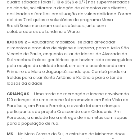
quatro sábados (dias 11, 18 e 25/6 e 2/7) nos supermercados
da cidade, solicitaram a doação de alimentos aos clientes,
destinados a famílias em situação de vulnerabilidade. Foram
obtidos 7 mil quilos e voluntários do programa Mesa
Brasil/Sesc montaram cestas básicas, junto com
colaboradores de Londrina e Warta.
IDOSOS 2 –
Apucarana mobilizou-se para arrecadar
alimentos e produtos de higiene e limpeza, para o Asilo São
Vicente de Paulo, enquanto o Lar de Idosos de Alvorada do
Sul recebeu fraldas geriátricas que haviam sido conseguidas
pela equipe da unidade local, o mesmo acontecendo em
Primeiro de Maio e Jaguapitã, sendo que Cambé produziu
fraldas para o Lar Santo Antônio e Rolândia para o Lar de
Idosos da cidade.
CRIANÇAS –
Uma tarde de recreação e lanche envolvendo
120 crianças de uma creche foi promovida em Bela Vista do
Paraíso e, em Prado Ferreira, o evento foi com crianças
participantes do projeto Crescendo com Cidadania. Em
Porecatu, a unidade fez a entrega de marmitas com sopas
para a população de rua.
MS –
No Mato Grosso do Sul, a estrutura de Ivinhema doou