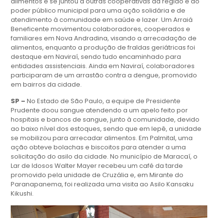
alimentos e se juntou a outras cooperativas da região e ao
poder público municipal para uma ação solidária e de
atendimento à comunidade em saúde e lazer. Um Arraiá
Beneficente movimentou colaboradores, cooperados e
familiares em Nova Andradina, visando a arrecadação de
alimentos, enquanto a produção de fraldas geriátricas foi
destaque em Naviraí, sendo tudo encaminhado para
entidades assistenciais. Ainda em Naviraí, colaboradores
participaram de um arrastão contra a dengue, promovido
em bairros da cidade.
SP –
No Estado de São Paulo, a equipe de Presidente
Prudente doou sangue atendendo a um apelo feito por
hospitais e bancos de sangue, junto à comunidade, devido
ao baixo nível dos estoques, sendo que em Iepê, a unidade
se mobilizou para arrecadar alimentos. Em Palmital, uma
ação obteve bolachas e biscoitos para atender a uma
solicitação do asilo da cidade. No município de Maracaí, o
Lar de Idosos Walter Mayer recebeu um café da tarde
promovido pela unidade de Cruzália e, em Mirante do
Paranapanema, foi realizada uma visita ao Asilo Kansaku
Kikushi.