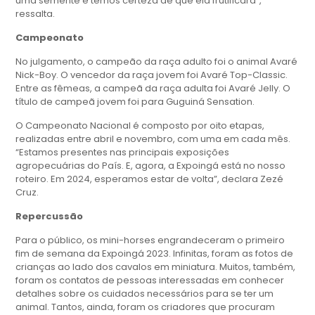
uma semente e temos certeza de que ela frutificará”,
ressalta.
Campeonato
No julgamento, o campeão da raça adulto foi o animal Avaré
Nick-Boy. O vencedor da raça jovem foi Avaré Top-Classic.
Entre as fêmeas, a campeã da raça adulta foi Avaré Jelly. O
título de campeã jovem foi para Guguiná Sensation.
O Campeonato Nacional é composto por oito etapas,
realizadas entre abril e novembro, com uma em cada mês.
“Estamos presentes nas principais exposições
agropecuárias do País. E, agora, a Expoingá está no nosso
roteiro. Em 2024, esperamos estar de volta”, declara Zezé
Cruz.
Repercussão
Para o público, os mini-horses engrandeceram o primeiro
fim de semana da Expoingá 2023. Infinitas, foram as fotos de
crianças ao lado dos cavalos em miniatura. Muitos, também,
foram os contatos de pessoas interessadas em conhecer
detalhes sobre os cuidados necessários para se ter um
animal. Tantos, ainda, foram os criadores que procuram