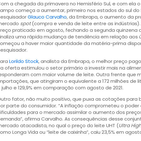
om a chegada da primavera no Hemisfério Sul, e com ela o
ampo começa a aumentar, primeiro nos estados do sul do Pa
esquisador
Glauco Carvalho
, da Embrapa, o aumento da pr
mercado
spot
(compra e venda de leite entre as indústrias)
reço praticado em agosto, fechando a segunda quinzena a R$ 
inaliza uma rápida mudança de tendência em relação aos
omeçou a haver maior quantidade da matéria-prima disponív
esquisador.
Para
Lorildo Stock
, analista da Embrapa, o melhor preço pag
a oferta estimulou o setor primário a investir mais na ali
esponderam com maior volume de leite. Outra frente que m
mportações, que atingiram o equivalente a 172 milhões de l
 julho e 129,9% em comparação com agosto de 2021.
utro fator, não muito positivo, que puxa as cotações para 
or parte do consumidor. “A inflação comprometeu o poder 
ificuldades para o mercado assimilar o aumento dos preços
emanda”, afirma Carvalho. As consequências desse conjun
ercado atacadista, no qual o preço do leite UHT (
Ultra Hi
omo Longa Vida ou “leite de caixinha”, caiu 23,5% em agosto