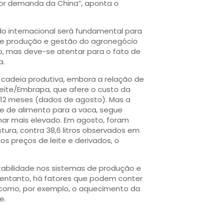
nor demanda da China”, aponta o
 internacional será fundamental para
de produção e gestão do agronegócio
uo, mas deve-se atentar para o fato de
a.
cadeia produtiva, embora a relação de
Leite/Embrapa, que afere o custo da
s 12 meses (dados de agosto). Mas a
rve de alimento para a vaca, segue
mar mais elevado. Em agosto, foram
stura, contra 38,6 litros observados em
s preços de leite e derivados, o
bilidade nos sistemas de produção e
No entanto, há fatores que podem conter
 como, por exemplo, o aquecimento da
e.