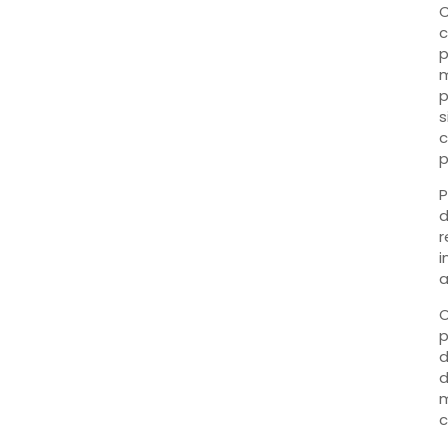
C
c
p
p
s
c
p
d
r
i
a
O
p
d
d
m
c