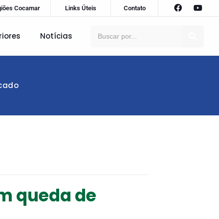
giões Cocamar
Links Úteis
Contato
riores
Notícias
rcado
am queda de