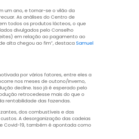
um ano, e tornar-se o vilão da
recuar. As análises do Centro de
m todos os produtos lácteos, o que
 dados divulgados pelo Conselho
eleites) em relação ao pagamento ao
e alta chegou ao fim”, destaca
Samuel
otivada por vários fatores, entre eles a
 ocorre nos meses de outono/inverno,
ção decline. Isso já é esperado pelo
produção retrocedesse mais do que o
a rentabilidade das fazendas.
lizantes, dos combustíveis e das
custos. A desorganização das cadeias
 de Covid-19, também é apontada como