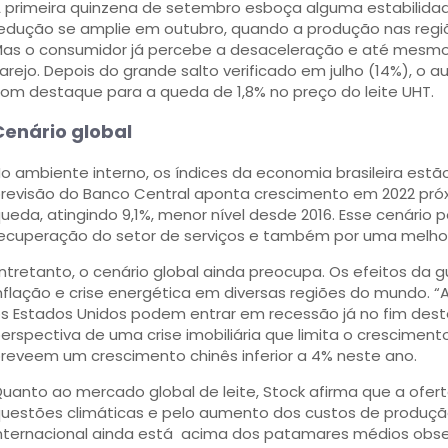
 primeira quinzena de setembro esboça alguma estabilidad
edução se amplie em outubro, quando a produção nas regi
as o consumidor já percebe a desaceleração e até mesmo
arejo. Depois do grande salto verificado em julho (14%), o 
om destaque para a queda de 1,8% no preço do leite UHT.
Cenário global
o ambiente interno, os índices da economia brasileira estã
revisão do Banco Central aponta crescimento em 2022 pr
ueda, atingindo 9,1%, menor nível desde 2016. Esse cenário 
ecuperação do setor de serviços e também por uma melhor
ntretanto, o cenário global ainda preocupa. Os efeitos da
nflação e crise energética em diversas regiões do mundo. 
s Estados Unidos podem entrar em recessão já no fim deste 
erspectiva de uma crise imobiliária que limita o crescimento
reveem um crescimento chinês inferior a 4% neste ano.
uanto ao mercado global de leite, Stock afirma que a ofert
uestões climáticas e pelo aumento dos custos de produçã
nternacional ainda está acima dos patamares médios obse