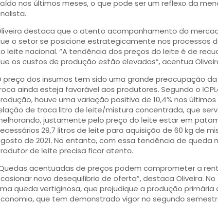
aído nos últimos meses, o que pode ser um reflexo da me
nalista.
liveira destaca que o atento acompanhamento do mercado
ue o setor se posicione estrategicamente nos processos 
o leite nacional. “A tendência dos preços do leite é de rec
ue os custos de produção estão elevados”, acentua Oliveir
 preço dos insumos tem sido uma grande preocupação da 
roca ainda esteja favorável aos produtores. Segundo o ICP
rodução, houve uma variação positiva de 10,4% nos último
elação de troca litro de leite/mistura concentrada, que se
elhorando, justamente pelo preço do leite estar em pata
ecessários 29,7 litros de leite para aquisição de 60 kg de mi
gosto de 2021. No entanto, com essa tendência de queda no
rodutor de leite precisa ficar atento.
Quedas acentuadas de preços podem comprometer a renta
casionar novo desequilíbrio de oferta”, destaca Oliveira. 
ma queda vertiginosa, que prejudique a produção primária
conomia, que tem demonstrado vigor no segundo semestr