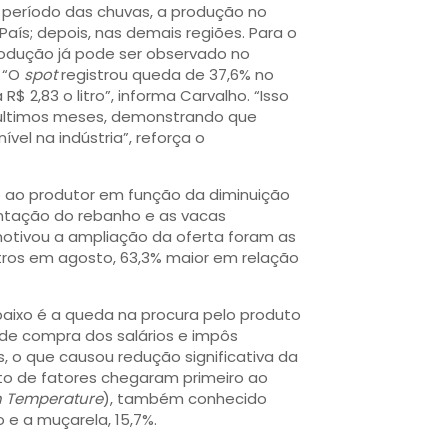
 período das chuvas, a produção no
ís; depois, nas demais regiões. Para o
odução já pode ser observado no
. “O
spot
registrou queda de 37,6% no
2,83 o litro”, informa Carvalho. “Isso
 últimos meses, demonstrando que
el na indústria”, reforça o
o ao produtor em função da diminuição
mentação do rebanho e as vacas
otivou a ampliação da oferta foram as
itros em agosto, 63,3% maior em relação
baixo é a queda na procura pelo produto
de compra dos salários e impôs
, o que causou redução significativa da
to de fatores chegaram primeiro ao
gh Temperature
), também conhecido
 e a muçarela, 15,7%.