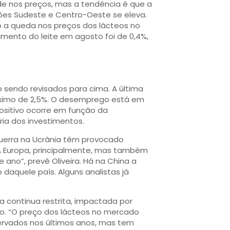
e nos preços, mas a tendência é que a
ões Sudeste e Centro-Oeste se eleva.
 a queda nos preços dos lácteos no
aumento do leite em agosto foi de 0,4%,
o sendo revisados para cima. A última
óximo de 2,5%. O desemprego está em
positivo ocorre em função da
ia dos investimentos.
 guerra na Ucrânia têm provocado
“A Europa, principalmente, mas também
ano”, prevê Oliveira. Há na China a
 daquele país. Alguns analistas já
a continua restrita, impactada por
o. “O preço dos lácteos no mercado
rvados nos últimos anos, mas tem