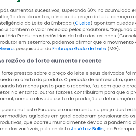
pós aumentos sucessivos, superando 60% no acumulado em 
nflação dos alimentos, o índice de preço do leite começa a 
nteligência do Leite da Embrapa (
CILeite
) apontam quedas e
nclui também o valor recebido pelos produtores. “Segundo
aritário Produtores/Indústrias de Leite dos estados (Cons
rodutor em setembro, podemos afirmar que o movimento d
liveira
, pesquisador da
Embrapa Gado de Leite
(MG).
As razões do forte aumento recente
 forte pressão sobre o preço do leite e seus derivados foi m
ueda na oferta do produto. O período de entressafra, que
uando há menos pasto para o rebanho, faz com que a produ
etor. No entanto, outros fatores contribuíram para que a 
ormal, como o elevado custo de produção e deterioração d
 guerra no Leste Europeu e o incremento no preço dos ferti
ommodities agrícolas em geral acabaram pressionando os 
rodutivas, que ocorreu mundialmente devido à pandemia
ma das variáveis, pelo analista
José Luiz Bellini
, da Embrapa.