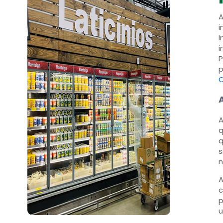
A
i
I
i
P
p
O
A
q
q
s
n
A
c
p
u