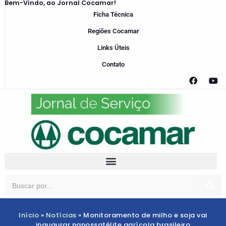
Bem-Vindo, ao Jornal Cocamar!
Ficha Técnica
Regiões Cocamar
Links Úteis
Contato
Início
»
Notícias
»
Monitoramento de milho e soja vai
inaugurar nanossatélite agrícola brasileiro