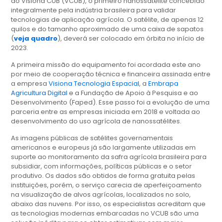
do Visiona CUB (VCUB), o primeiro nanossatélite concebido
integralmente pela indústria brasileira para validar
tecnologias de aplicação agrícola. O satélite, de apenas 12
quilos e do tamanho aproximado de uma caixa de sapatos
(
veja quadro
), deverá ser colocado em órbita no início de
2023.
A primeira missão do equipamento foi acordada este ano
por meio de cooperação técnica e financeira assinada entre
a empresa
Visiona Tecnologia Espacial
, a
Embrapa
Agricultura Digital
e a Fundação de Apoio à Pesquisa e ao
Desenvolvimento (Faped). Esse passo foi a evolução de uma
parceria entre as empresas iniciada em 2018 e voltada ao
desenvolvimento do uso agrícola de nanossatélites.
As imagens públicas de satélites governamentais
americanos e europeus já são largamente utilizadas em
suporte ao monitoramento da safra agrícola brasileira para
subsidiar, com informações, políticas públicas e o setor
produtivo. Os dados são obtidos de forma gratuita pelas
instituições, porém, o serviço carecia de aperfeiçoamento
na visualização de alvos agrícolas, localizados no solo,
abaixo das nuvens. Por isso, os especialistas acreditam que
as tecnologias modernas embarcadas no VCUB são uma