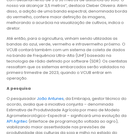
nosso vai alcançar 3,5 metros”, destaca Cleber Oliveira. Além
disso, a adição de uma banda espectral, denominada borda
do vermelho, confere maior definição às imagens,
melhorando a acurácia na visualização de cultivos, indica o
diretor.
Até então, para a agricultura, vinham sendo utilizadas as
bandas do azul, verde, vermelho e infravermelho próximo. O
VCUB contará também com um sistema de coleta de dados
na banda de Frequência Ultra-Alta (UHF) baseado na
tecnologia de rádio definido por software (SDR). Os cientistas
ressaltam que os sistemas embarcados serão validados no
primeiro trimestre de 2023, quando o VCUB entrar em
operação.
A pesquisa
O pesquisador
João Antunes
, da Embrapa, gestor técnico do
acordo, avalia que a iniciativa conjunta – denominada
Estimativa de Produtividade Agrícola por meio de Modelo
Agrometeorológico-Espectral – significará uma evolução da
API Agritec
(interface de programação voltada ao agro),
viabilizando maior assertividade nas previsões de
produtividade das culturas da soja e milho no estado do