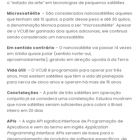
o “estado da arte” em tecnologias de pequenos satélites.
Microssatélite
– São considerados nanossatélites aqueles
que tenham até 10 quilos; a partir desse peso e até 30 quilos,
a denominação técnica passa a ser “microssatélite”. Apesar
de o VCUB ter ganhado dois quilos adicionais, ele continua
sendo considerado um nanossatélite.
Em sentido contrário
– O nanossatélite vai passar 14 vezes
em órbita quase polar (sentido norte-sul,
aproximadamente), girando em direção oposta à da Terra.
Vida útil
– O VCUB é programado para operar por três
anos, mas existem satélites que têm a vida útil planejada
para cerca de cinco anos e operam há mais de 15 anos.
Constelações
– A partir de três satélites em operação
conjunta já se considera uma constelação. Estudos mostram
que nove satélites seriam suficientes para cobrir o Brasil
inteiro em 20 dias.
APIs
– A sigla API significa Interface de Programação de
Aplicativos e vem do termo em inglês
Application
Programming Interface
. APIs servem de base para o
desenvolvimento de produtos de software específicos, de