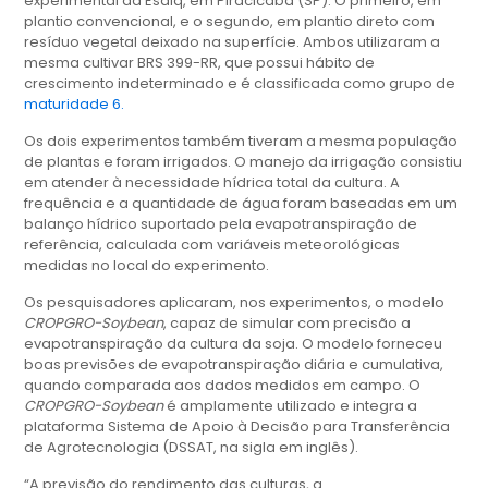
experimental da Esalq, em Piracicaba (SP). O primeiro, em
plantio convencional, e o segundo, em plantio direto com
resíduo vegetal deixado na superfície. Ambos utilizaram a
mesma cultivar BRS 399-RR, que possui hábito de
crescimento indeterminado e é classificada como grupo de
maturidade 6.
Os dois experimentos também tiveram a mesma população
de plantas e foram irrigados. O manejo da irrigação consistiu
em atender à necessidade hídrica total da cultura. A
frequência e a quantidade de água foram baseadas em um
balanço hídrico suportado pela evapotranspiração de
referência, calculada com variáveis meteorológicas
medidas no local do experimento.
Os pesquisadores aplicaram, nos experimentos, o modelo
CROPGRO-Soybean
, capaz de simular com precisão a
evapotranspiração da cultura da soja. O modelo forneceu
boas previsões de evapotranspiração diária e cumulativa,
quando comparada aos dados medidos em campo. O
CROPGRO-Soybean
é amplamente utilizado e integra a
plataforma Sistema de Apoio à Decisão para Transferência
de Agrotecnologia (DSSAT, na sigla em inglês).
“A previsão do rendimento das culturas, a