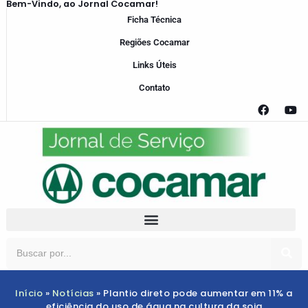
Bem-Vindo, ao Jornal Cocamar!
Ficha Técnica
Regiões Cocamar
Links Úteis
Contato
Início
»
Notícias
»
Plantio direto pode aumentar em 11% a
eficiência do uso de água na cultura da soja