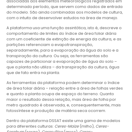
associadas aos elementos meteorológicos registrados em
determinado período, que servem como dados de entrada
do modelo. São ainda combinadas aos modelos de cultura,
com o intuito de desenvolver estudos na área de manejo.
A plataforma usa uma função assintótica, isto é, descreve o
comportamento de limites do índice de área foliar diária
com um coeficiente de extinção de energia da cultura, e as
partições referenciam a evapotranspiração,
separadamente, para a evaporação da água do solo e a
transpiração da cultura. Ou seja, as ferramentas são
capazes de particionar a evaporação de água do solo –
que a planta não utiliza – da transpiração da cultura, água
que de fato entra na planta.
As ferramentas da plataforma podem determinar o índice
de área foliar diária – relação entre a área de folhas verdes
e quanto a planta ocupa de espaço do terreno. Quanto
maior o resultado dessa relação, mais área de folha por
metro quadrado é observada, e, consequentemente, mais
fotossíntese e produção de matéria seca ocorrem.
Dentro da plataforma DSSAT existe uma gama de modelos
para diferentes culturas:
Ceres-Maize
(milho),
Ceres-
Sorghum
(sorgo),
Ceres-Rice
(arroz),
Ceres-