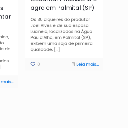
agro em Palmital (SP)
s
ntar
Os 30 alqueires do produtor
Joel Alves e de sua esposa
Lucineia, localizados na Água
nica,
Pau d’Alho, em Palmital (SP),
do
exibem uma soja de primeira
ie de
qualidade.
[…]
ados
0
Leia mais...
]
 mais...