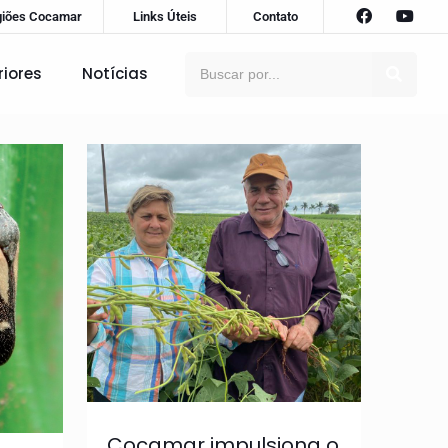
giões Cocamar
Links Úteis
Contato
riores
Notícias
Cocamar impulsiona o