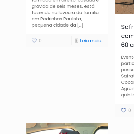
grávida de seis meses, está
fazendo na lavoura da família
em Pedrinhas Paulista,
pequena cidade da
[…]
Safr
com
0
Leia mais...
60 
Event
parti
pesso
Safra
Coca
Agroi
quinta
0