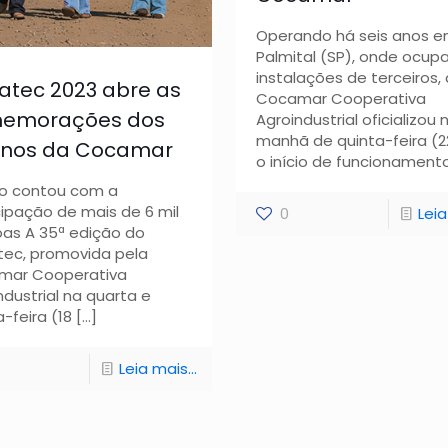
Operando há seis anos 
Palmital (SP), onde ocup
instalações de terceiros, 
atec 2023 abre as
Cocamar Cooperativa
emorações dos
Agroindustrial oficializou 
manhã de quinta-feira (2
anos da Cocamar
o início de funcionament
o contou com a
cipação de mais de 6 mil
0
Leia
as A 35ª edição do
tec, promovida pela
mar Cooperativa
ndustrial na quarta e
-feira (18
[…]
Leia mais...