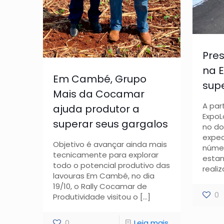
Pre
na 
Em Cambé, Grupo
sup
Mais da Cocamar
A par
ajuda produtor a
ExpoL
superar seus gargalos
no do
expec
Objetivo é avançar ainda mais
númer
tecnicamente para explorar
estan
todo o potencial produtivo das
reali
lavouras Em Cambé, no dia
19/10, o Rally Cocamar de
0
Produtividade visitou o
[…]
0
Leia mais...