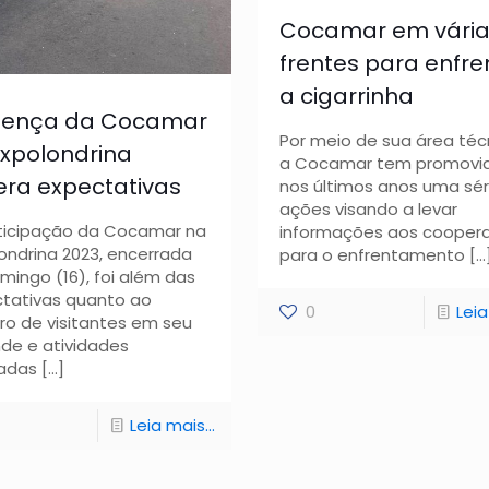
Cocamar em vária
frentes para enfre
a cigarrinha
sença da Cocamar
Por meio de sua área téc
Expolondrina
a Cocamar tem promovi
era expectativas
nos últimos anos uma sér
ações visando a levar
ticipação da Cocamar na
informações aos cooper
ondrina 2023, encerrada
para o enfrentamento
[…
mingo (16), foi além das
tativas quanto ao
0
Leia
o de visitantes em seu
de e atividades
zadas
[…]
Leia mais...