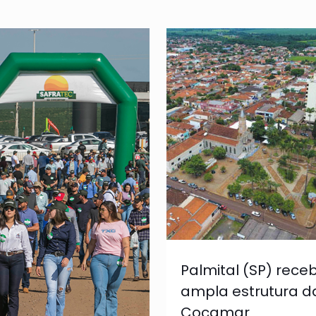
Palmital (SP) rece
ampla estrutura d
Cocamar