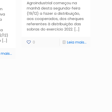
Agroindustrial começou na
manhã desta segunda-feira
em
(19/12) a fazer a distribuição,
ava
aos cooperados, dos cheques
a
referentes à distribuição das
sobras do exercício 2022.
[…]
na
2/12)
o
[…]
0
Leia mais...
 mais...