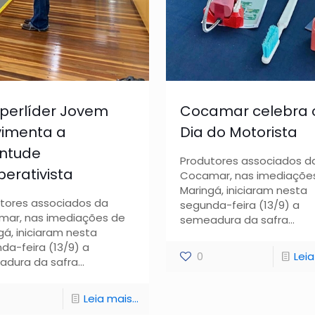
perlíder Jovem
Cocamar celebra 
imenta a
Dia do Motorista
entude
Produtores associados d
erativista
Cocamar, nas imediaçõe
Maringá, iniciaram nesta
tores associados da
segunda-feira (13/9) a
ar, nas imediações de
semeadura da safra...
gá, iniciaram nesta
da-feira (13/9) a
0
Leia
dura da safra...
Leia mais...