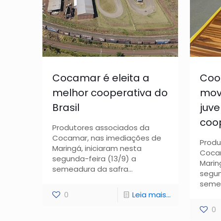
Cocamar é eleita a
Coo
melhor cooperativa do
mov
Brasil
juv
coop
Produtores associados da
Cocamar, nas imediações de
Produ
Maringá, iniciaram nesta
Cocam
segunda-feira (13/9) a
Marin
semeadura da safra...
segun
semea
0
Leia mais...
0