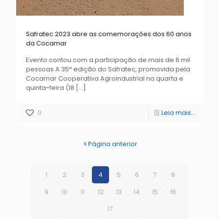
Safratec 2023 abre as comemorações dos 60 anos
da Cocamar
Evento contou com a participação de mais de 6 mil
pessoas A 35ª edição do Safratec, promovida pela
Cocamar Cooperativa Agroindustrial na quarta e
quinta-feira (18
[…]
0
Leia mais...
Página anterior
1
2
3
4
5
6
7
8
9
10
11
12
13
14
15
16
17